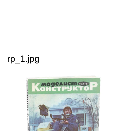
rp_1.jpg