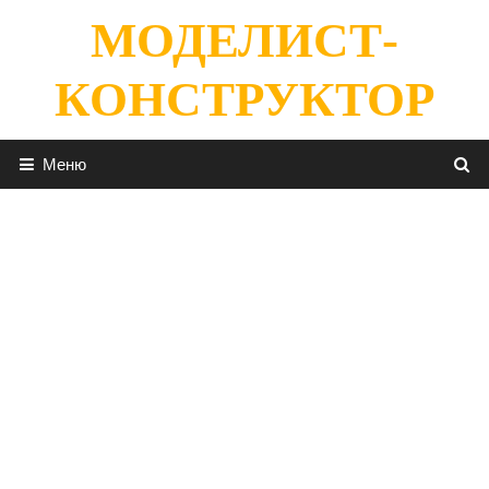
Перейти
МОДЕЛИСТ-
к
содержимому
КОНСТРУКТОР
Меню