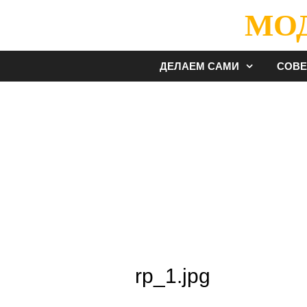
Перейти
МО
к
содержимому
ДЕЛАЕМ САМИ
СОВ
rp_1.jpg