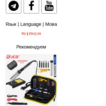
Язык | Language | Мова
RU
|
EN
|
UA
Рекомендуем