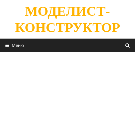
Перейти
МОДЕЛИСТ-
к
содержимому
КОНСТРУКТОР
Меню