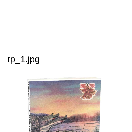
rp_1.jpg