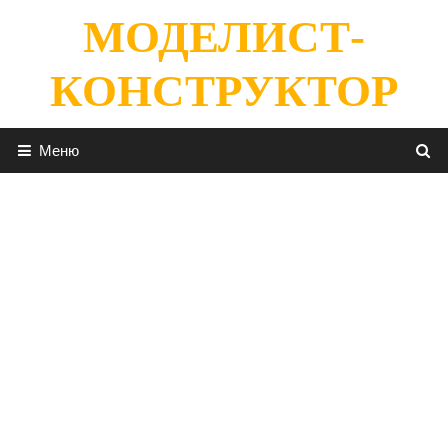
Перейти
МОДЕЛИСТ-
к
содержимому
КОНСТРУКТОР
Меню