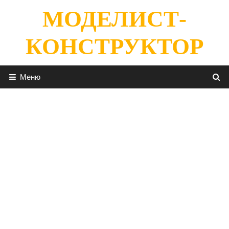
Перейти
МОДЕЛИСТ-
к
содержимому
КОНСТРУКТОР
Меню