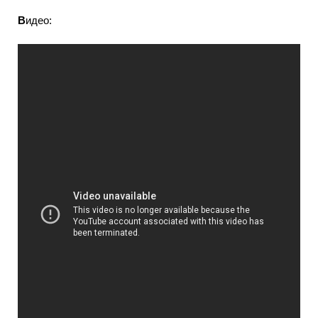
В
идео: