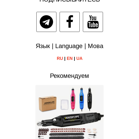
Язык | Language | Мова
RU
|
EN
|
UA
Рекомендуем