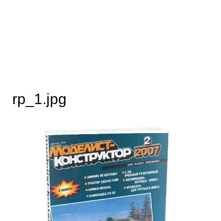
rp_1.jpg