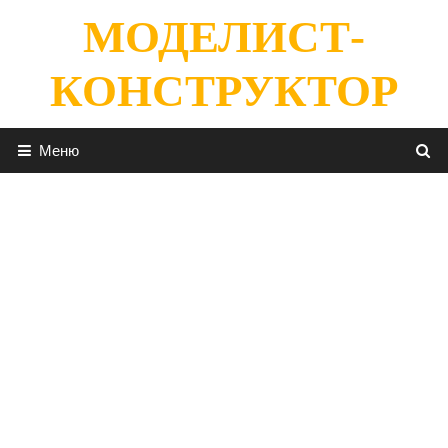
Перейти
МОДЕЛИСТ-
к
содержимому
КОНСТРУКТОР
Меню