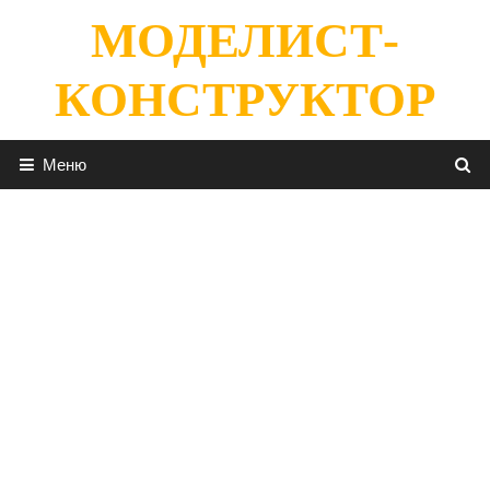
Перейти
МОДЕЛИСТ-
к
содержимому
КОНСТРУКТОР
Меню