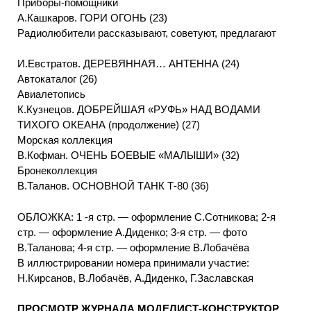
Приборы-помощники
A.Кашкаров. ГОРИ ОГОНЬ (23)
Радиолюбители рассказывают, советуют, предлагают
И.Евстратов. ДЕРЕВЯННАЯ… АНТЕННА (24)
Автокаталог (26)
Авиалетопись
К.Кузнецов. ДОБРЕЙШАЯ «РУФЬ» НАД ВОДАМИ
ТИХОГО ОКЕАНА (продолжение) (27)
Морская коллекция
B.Кофман. ОЧЕНЬ БОЕВЫЕ «МАЛЫШИ» (32)
Бронеколлекция
В.Таланов. ОСНОВНОЙ ТАНК Т-80 (36)
ОБЛОЖКА: 1 -я стр. — оформление С.Сотникова; 2-я
стр. — оформление А.Диденко; 3-я стр. — фото
В.Таланова; 4-я стр. — оформление В.Лобачёва
В иллюстрировании номера принимали участие:
Н.Кирсанов, В.Лобачёв, А.Диденко, Г.Заславская
ПРОСМОТР ЖУРНАЛА МОДЕЛИСТ-КОНСТРУКТОР