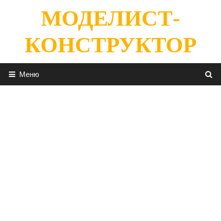
Перейти
МОДЕЛИСТ-
к
содержимому
КОНСТРУКТОР
Меню