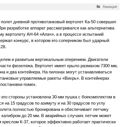
Рубрики
Авиация
 полет дневной противотанковый вертолет Ка-50 совершил
 При разработке аппарат рассматривался как альтернатива
му вертолету АН-64 «Апач», а в процессе испытаний
ержал конкурс, в котором его соперником был ударный
28.
елем и развитым вертикальным оперением. Двигатели
 части фюзеляжа. Вертолет имеет крыло размахом 7300 мм,
на и два контейнера. На пилонах могут устанавливаться
танковые управляемые ракеты «Вихрь». В контейнерах
постановки помех.
 его стороны установлена 30-мм пушка с боекомплектом в
я на 15 градусов по азимуту и на 30 градусов по углу
олета полностью бронирована и обеспечивает летчику
 калибром до 20 мм. В аварийных случаях летчик может
 креслом К-37, которое эффективно работает практически