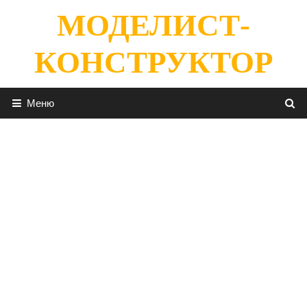
Перейти
МОДЕЛИСТ-
к
содержимому
КОНСТРУКТОР
Меню