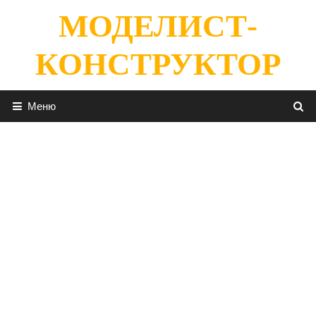
Перейти
МОДЕЛИСТ-
к
содержимому
КОНСТРУКТОР
Меню