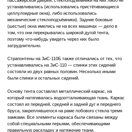
пассажирской дверей, стеклоподъёмники на них либо не
устанавливались (использовались пристёгивающиеся
целлулоидные окна), либо использовались
механические стеклоподъёмники). Задние боковые
(шестые) окна имелись не на всех машинах — дело в
том, что они перекрывались широкой дугой тента,
поэтому что-нибудь увидеть через них было
затруднительно.
Страпонтены на ЗиС-110Б также отличались от тех, что
устанавливались на ЗиС-110 — спинки этих сидений
состояли из двух равных половин. Несколько иными
были спинки и остальных сидений.
Основу тента составлял металлический каркас, на
который натягивалась водоотталкивающая ткань. Каркас
состоял из передней, средней и задней дуг и переднего
бруса, закреплявшегося на раме лобового стекла тремя
замками. Все элементы каркаса были связаны между
собой специальными перьями, обеспечивающими
правильную раскладку и натяжение ткани.