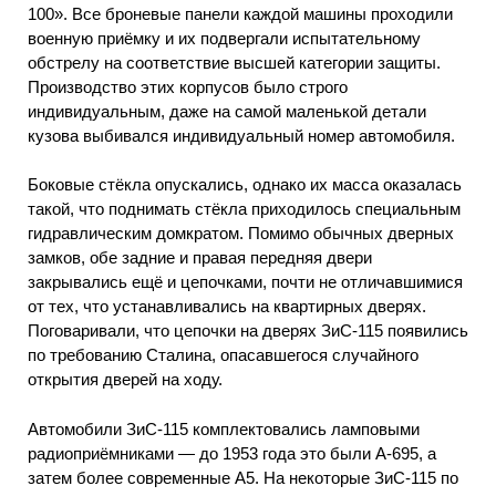
100». Все броневые панели каждой машины проходили
военную приёмку и их подвергали испытательному
обстрелу на соответствие высшей категории защиты.
Производство этих корпусов было строго
индивидуальным, даже на самой маленькой детали
кузова выбивался индивидуальный номер автомобиля.
Боковые стёкла опускались, однако их масса оказалась
такой, что поднимать стёкла приходилось специальным
гидравлическим домкратом. Помимо обычных дверных
замков, обе задние и правая передняя двери
закрывались ещё и цепочками, почти не отличавшимися
от тех, что устанавливались на квартирных дверях.
Поговаривали, что цепочки на дверях ЗиС-115 появились
по требованию Сталина, опасавшегося случайного
открытия дверей на ходу.
Автомобили ЗиС-115 комплектовались ламповыми
радиоприёмниками — до 1953 года это были А-695, а
затем более современные А5. На некоторые ЗиС-115 по