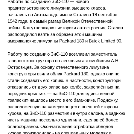
Работы по созданию ЗиС-110 — нового
правительственного лимузина высшего класса,
начались на Автозаводе имени Сталина 19 сентября
1942 года, в самый разгар Великой Отечественной
войны. Как утверждают историки автостроения, Сталин
распорядился взять за образец этой машины
американские лимузины Packard 180 и Buick Limited 90.
Работу по созданию ЗиС-110 возглавил заместитель
главного конструктора по легковым автомобилям А.Н.
Остров-цев. За основу отечественного лимузина
конструкторы взяли облик Packard 180, однако они не
стали создавать его копию. В частности, конструкторы
отказались от двух запасных колёс, закреплённых на
передних крыльях — на ЗиС-110 для единственной
«запаски» нашлось место в его багажнике. Подножку,
расположенную на «американце» с внешней стороны
кузова, на ЗиС-110 разместили внутри салона, а заднюю
часть машины несколько удлинили, сделав её более
благообразной. Окончательная отработка обводов
кузова производилась на специальных моделях в