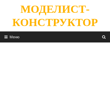
Перейти
МОДЕЛИСТ-
к
содержимому
КОНСТРУКТОР
Меню