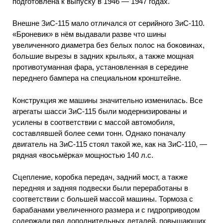
подготовлена к выпуску в 1946 — 1947 годах.
Внешне ЗиС-115 мало отличался от серийного ЗиС-110.
«Броневик» в нём выдавали разве что шины
увеличенного диаметра без белых полос на боковинах,
большие вырезы в задних крыльях, а также мощная
противотуманная фара, установленная в середине
переднего бампера на специальном кронштейне.
Конструкция же машины значительно изменилась. Все
агрегаты шасси ЗиС-115 были модернизированы и
усилены в соответствии с массой автомобиля,
составлявшей более семи тонн. Однако поначалу
двигатель на ЗиС-115 стоял такой же, как на ЗиС-110, —
рядная «восьмёрка» мощностью 140 л.с.
Сцепление, коробка передач, задний мост, а также
передняя и задняя подвески были переработаны в
соответствии с большей массой машины. Тормоза с
барабанами увеличенного размера и с гидроприводом
содержали ряд дополнительных деталей, повышающих