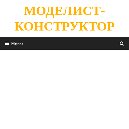
Перейти
МОДЕЛИСТ-
к
содержимому
КОНСТРУКТОР
Меню