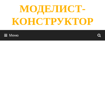
Перейти
МОДЕЛИСТ-
к
содержимому
КОНСТРУКТОР
Меню