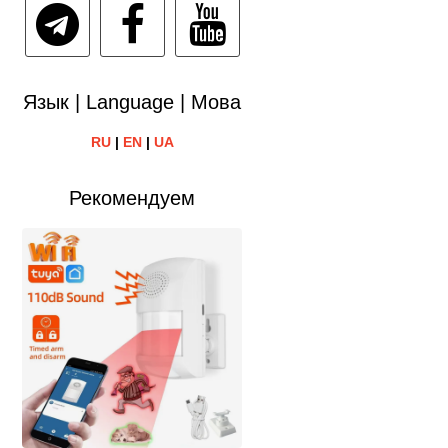
Язык | Language | Мова
RU
|
EN
|
UA
Рекомендуем