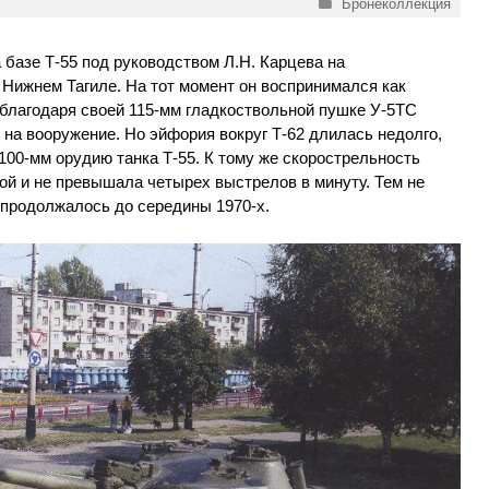
Рубрики
Бронеколлекция
а базе Т-55 под руководством Л.Н. Карцева на
 Нижнем Тагиле. На тот момент он воспринимался как
 благодаря своей 115-мм гладкоствольной пушке У-5ТС
 на вооружение. Но эйфория вокруг Т-62 длилась недолго,
100-мм орудию танка Т-55. К тому же скорострельность
ой и не превышала четырех выстрелов в минуту. Тем не
 продолжалось до середины 1970-х.