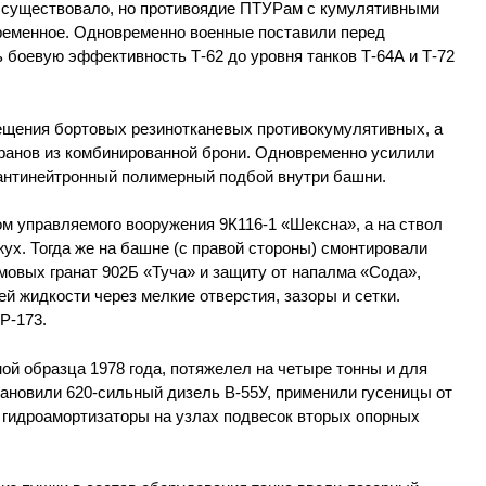
 существовало, но противоядие ПТУРам с кумулятивными
ременное. Одновременно военные поставили перед
боевую эффективность Т-62 до уровня танков Т-64А и Т-72
ещения бортовых резинотканевых противокумулятивных, а
ранов из комбинированной брони. Одновременно усилили
антинейтронный полимерный подбой внутри башни.
м управляемого вооружения 9К116-1 «Шексна», а на ствол
х. Тогда же на башне (с правой стороны) смонтировали
мовых гранат 902Б «Туча» и защиту от напалма «Сода»,
 жидкости через мелкие отверстия, зазоры и сетки.
Р-173.
ной образца 1978 года, потяжелел на четыре тонны и для
ановили 620-сильный дизель В-55У, применили гусеницы от
и гидроамортизаторы на узлах подвесок вторых опорных