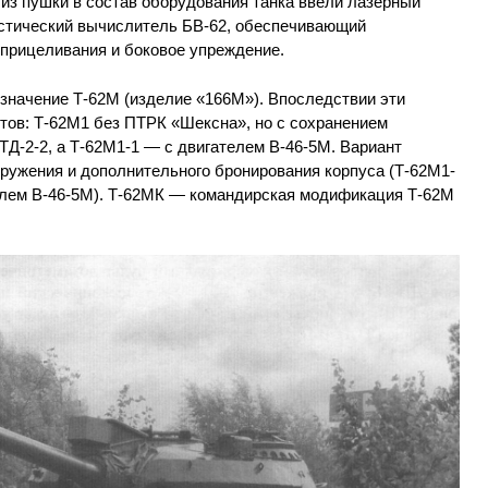
из пушки в состав оборудования танка ввели лазерный
истический вычислитель БВ-62, обеспечивающий
 прицеливания и боковое упреждение.
начение Т-62М (изделие «166М»). Впоследствии эти
ов: Т-62М1 без ПТРК «Шексна», но с сохранением
Д-2-2, а Т-62М1-1 — с двигателем В-46-5М. Вариант
ружения и дополнительного бронирования корпуса (Т-62М1-
телем В-46-5М). Т-62МК — командирская модификация Т-62М