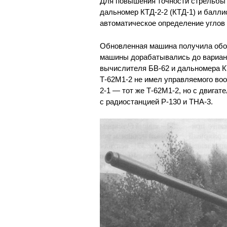
Для повышения точности стрельбы 
дальномер КТД-2-2 (КТД-1) и балл
автоматическое определение углов
Обновленная машина получила обоз
машины дорабатывались до вариант
вычислителя БВ-62 и дальномера КТ
Т-62М1-2 не имел управляемого воо
2-1 — тот же Т-62М1-2, но с двига
с радиостанцией Р-130 и ТНА-3.