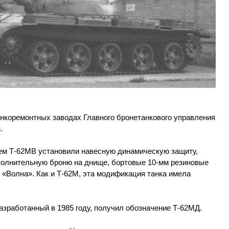
анкоремонтных заводах Главного бронетанкового управления
.
ием Т-62МВ установили навесную динамическую защиту,
полнительную броню на днище, бортовые 10-мм резиновые
 «Волна». Как и Т-62М, эта модификация танка имела
разработанный в 1985 году, получил обозначение Т-62МД.