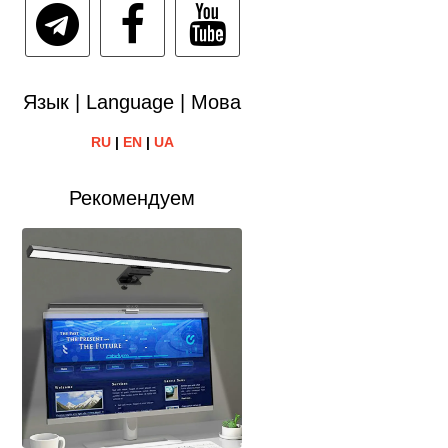
Язык | Language | Мова
RU
|
EN
|
UA
Рекомендуем