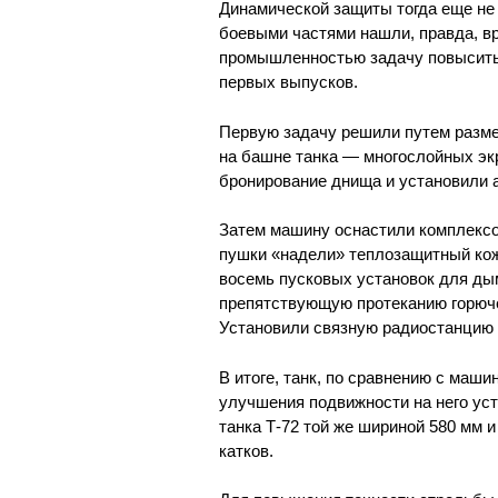
Динамической защиты тогда еще не
боевыми частями нашли, правда, в
промышленностью задачу повысить 
первых выпусков.
Первую задачу решили путем разм
на башне танка — многослойных эк
бронирование днища и установили 
Затем машину оснастили комплексо
пушки «надели» теплозащитный кожу
восемь пусковых установок для ды
препятствующую протеканию горючей
Установили связную радиостанцию 
В итоге, танк, по сравнению с маши
улучшения подвижности на него уст
танка Т-72 той же шириной 580 мм 
катков.