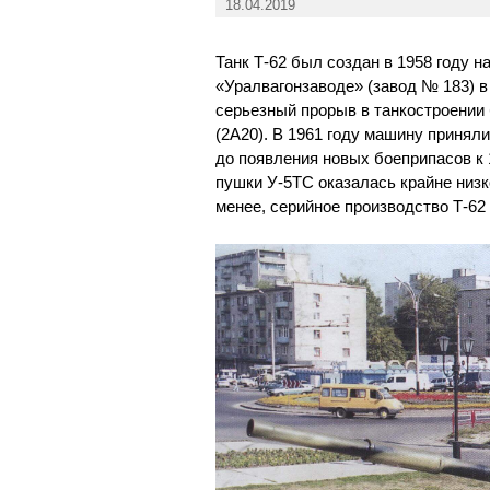
18.04.2019
Танк Т-62 был создан в 1958 году н
«Уралвагонзаводе» (завод № 183) в
серьезный прорыв в танкостроении
(2А20). В 1961 году машину приняли
до появления новых боеприпасов к 
пушки У-5ТС оказалась крайне низк
менее, серийное производство Т-62