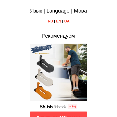
Язык | Language | Мова
RU
|
EN
|
UA
Рекомендуем
$5.55
$10.51
-47%