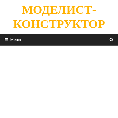
Перейти
МОДЕЛИСТ-
к
содержимому
КОНСТРУКТОР
Меню