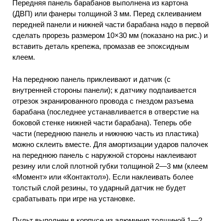
Передняя панель барабанов выполнена из картона
(ДВП) или фанеры толщиной 3 мм. Перед склеиванием
передней панели и нижней части барабана надо в первой
сделать прорезь размером 10×30 мм (показано на рис.) и
вставить деталь крепежа, промазав ее эпоксидным
клеем.
На переднюю панель приклеивают и датчик (с
внутренней стороны панели); к датчику подпаивается
отрезок экранированного провода с гнездом разъема
барабана (последнее устанавливается в отверстие на
боковой стенке нижней части барабана). Теперь обе
части (переднюю панель и нижнюю часть из пластика)
можно склеить вместе. Для амортизации ударов палочек
на переднюю панель с наружной стороны наклеивают
резину или слой плотной губки толщиной 2—3 мм (клеем
«Момент» или «Контактол»). Если наклеивать более
толстый слой резины, то ударный датчик не будет
срабатывать при игре на установке.
Пульт выполнен в корпусе из алюминия толщиной 1—2