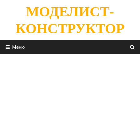
Перейти
МОДЕЛИСТ-
к
содержимому
КОНСТРУКТОР
Меню