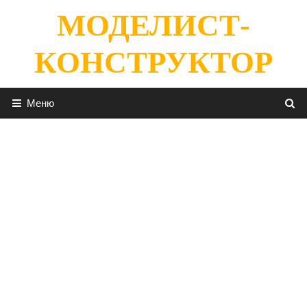
Перейти
МОДЕЛИСТ-
к
содержимому
КОНСТРУКТОР
Меню