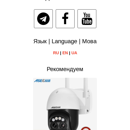
Язык | Language | Мова
RU
|
EN
|
UA
Рекомендуем