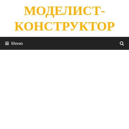
Перейти
МОДЕЛИСТ-
к
содержимому
КОНСТРУКТОР
Меню