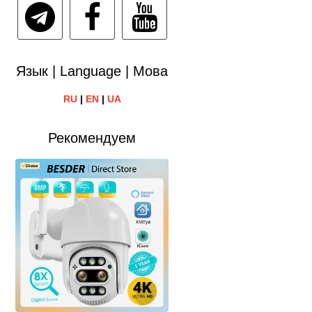
Язык | Language | Мова
RU
|
EN
|
UA
Рекомендуем