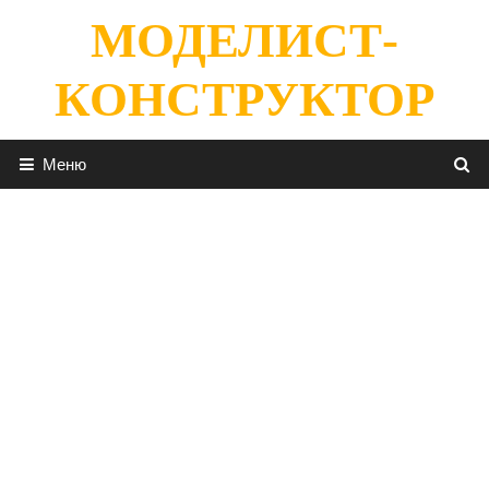
Перейти
МОДЕЛИСТ-
к
содержимому
КОНСТРУКТОР
Меню