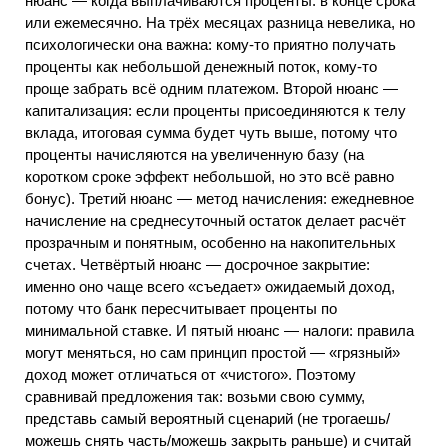
нюанс — когда выплачиваются проценты: в конце срока
или ежемесячно. На трёх месяцах разница невелика, но
психологически она важна: кому-то приятно получать
проценты как небольшой денежный поток, кому-то
проще забрать всё одним платежом. Второй нюанс —
капитализация: если проценты присоединяются к телу
вклада, итоговая сумма будет чуть выше, потому что
проценты начисляются на увеличенную базу (на
коротком сроке эффект небольшой, но это всё равно
бонус). Третий нюанс — метод начисления: ежедневное
начисление на среднесуточный остаток делает расчёт
прозрачным и понятным, особенно на накопительных
счетах. Четвёртый нюанс — досрочное закрытие:
именно оно чаще всего «съедает» ожидаемый доход,
потому что банк пересчитывает проценты по
минимальной ставке. И пятый нюанс — налоги: правила
могут меняться, но сам принцип простой — «грязный»
доход может отличаться от «чистого». Поэтому
сравнивай предложения так: возьми свою сумму,
представь самый вероятный сценарий (не трогаешь/
можешь снять часть/можешь закрыть раньше) и считай