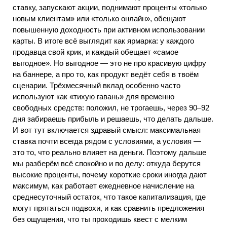
ставку, запускают акции, поднимают проценты «только
новым клиентам» или «только онлайн», обещают
повышенную доходность при активном использовании
карты. В итоге всё выглядит как ярмарка: у каждого
продавца свой крик, и каждый обещает «самое
выгодное». Но выгодное — это не про красивую цифру
на баннере, а про то, как продукт ведёт себя в твоём
сценарии. Трёхмесячный вклад особенно часто
используют как «тихую гавань» для временно
свободных средств: положил, не трогаешь, через 90–92
дня забираешь прибыль и решаешь, что делать дальше.
И вот тут включается здравый смысл: максимальная
ставка почти всегда рядом с условиями, а условия —
это то, что реально влияет на деньги. Поэтому дальше
мы разберём всё спокойно и по делу: откуда берутся
высокие проценты, почему короткие сроки иногда дают
максимум, как работает ежедневное начисление на
среднесуточный остаток, что такое капитализация, где
могут прятаться подвохи, и как сравнить предложения
без ощущения, что ты проходишь квест с мелким