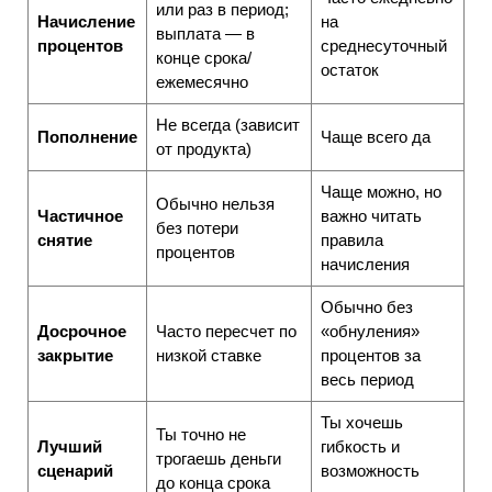
или раз в период;
Начисление
на
выплата — в
процентов
среднесуточный
конце срока/
остаток
ежемесячно
Не всегда (зависит
Пополнение
Чаще всего да
от продукта)
Чаще можно, но
Обычно нельзя
Частичное
важно читать
без потери
снятие
правила
процентов
начисления
Обычно без
Досрочное
Часто пересчет по
«обнуления»
закрытие
низкой ставке
процентов за
весь период
Ты хочешь
Ты точно не
Лучший
гибкость и
трогаешь деньги
сценарий
возможность
до конца срока