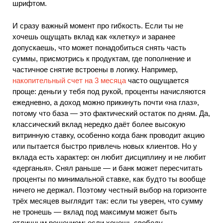
шрифтом.
И сразу важный момент про гибкость. Если ты не
хочешь ощущать вклад как «клетку» и заранее
допускаешь, что может понадобиться снять часть
суммы, присмотрись к продуктам, где пополнение и
частичное снятие встроены в логику. Например,
накопительный счет на 3 месяца
часто ощущается
проще: деньги у тебя под рукой, проценты начисляются
ежедневно, а доход можно прикинуть почти «на глаз»,
потому что база — это фактический остаток по дням. Да,
классический вклад нередко даёт более высокую
витринную ставку, особенно когда банк проводит акцию
или пытается быстро привлечь новых клиентов. Но у
вклада есть характер: он любит дисциплину и не любит
«дерганья». Снял раньше — и банк может пересчитать
проценты по минимальной ставке, как будто ты вообще
ничего не держал. Поэтому честный выбор на горизонте
трёх месяцев выглядит так: если ты уверен, что сумму
не тронешь — вклад под максимум может быть
отличным решением; если хочешь свободу —