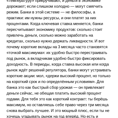
«температуру» прикручивают, и деньги в экономике
дорожают; если слишком холодно — могут смягчить
режим. Банки в этой системе — не философы, а
практики: им нужны ресурсы, и они платят за них
процентами. Когда ключевая ставка меняется, банки
пересчитывают экономику продуктов: сколько стоит
привлечь деньги, сколько можно заработать на
кредитах, сколько нужно держать ликвидности. И вот
почему короткие вклады на 3 месяца часто становятся
«точкой максимума»: их удобно быстро перестраивать
под рынок, а вкладчикам удобно быстро фиксировать
доходность. В периоды, когда ставка высокая или когда
рынок ждёт решений регулятора, банки могут устраивать
короткие акции: мол, «держи высокий процент, но только
на короткий срок и по определённым условиям». Для
банка это как быстрый сбор урожая — он привлекает
деньги сейчас, не обещая платить высокий процент
годами. Для тебя это как короткий контракт: ты берёшь
максимум, но оставляешь себе право через три месяца
снова выбрать лучшее. И это мощный плюс, если ты не
хочешь угадывать рынок на год вперёд. Но есть и