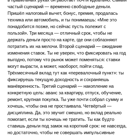
частый сценарий — временно свободные деньги.
Пришёл налоговый вычет, бонус, премия, продалась
техника или автомобиль, и ты понимаешь: «Мне это
понадобится позже, но сейчас пусть полежит с
пользой». Три месяца — отличный срок, чтобы не
держать деньги просто на карте, где они соблазняют
потратить их на мелочи. Второй сценарий — ожидание
изменения ставок. Ты не уверен, что фиксировать на год
выгодно, потому что рынок может поменяться: ставки
могут вырасти, а может, наоборот, пойти спад.
Трёхмесячный вклад тут как «перевалочный пункт»: ты
фиксируешь текущую доходность и сохраняешь
манёвренность. Третий сценарий — накопление на
конкретную цель: аванс за квартиру, отпуск, обучение,
ремонт, крупная покупка. Ты уже почти собрал сумму и
хочешь, чтобы она не простаивала. Четвёртый —
дисциплина. Да, это звучит смешно, но вклад реально
помогает, если ты хочешь не тратить. Ты как будто
ставишь деньги под замок на короткий срок: не навсегда,
но достаточно, чтобы не совершать импульсивные