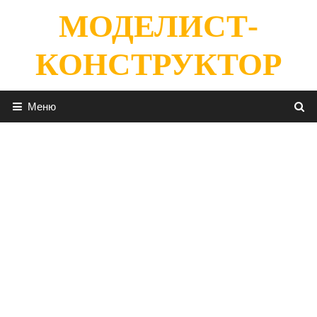
Перейти
МОДЕЛИСТ-
к
содержимому
КОНСТРУКТОР
Меню