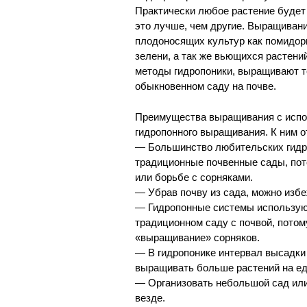
Практически любое растение будет 
это лучше, чем другие. Выращивани
плодоносящих культур как помидоры
зелени, а так же вьющихся растен
методы гидропоники, выращивают т
обыкновенном саду на почве.
Преимущества выращивания с испо
гидропонного выращивания. К ним о
— Большинство любительских гидро
традиционные почвенные сады, пот
или борьбе с сорняками.
— Убрав почву из сада, можно избе
— Гидропонные системы используют
традиционном саду с почвой, потому
«выращивание» сорняков.
— В гидропонике интервал высадки
выращивать больше растений на ед
— Организовать небольшой сад или
везде.