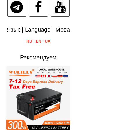
Язык | Language | Мова
RU
|
EN
|
UA
Рекомендуем