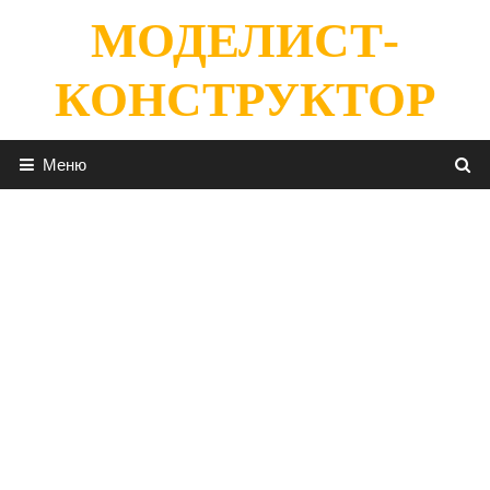
Перейти
МОДЕЛИСТ-
к
содержимому
КОНСТРУКТОР
Меню