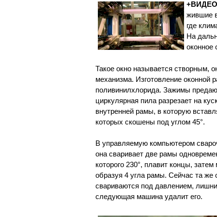
+ВИДЕО
жившие в
где клим
На дальн
оконное 
Такое окно называется створным, 
механизма. Изготовление оконной р
поливинилхлорида. Зажимы предают
циркулярная пила разрезает на кус
внутренней рамы, в которую вставл
которых скошены под углом 45°.
В управляемую компьютером свароч
она сваривает две рамы одновремен
которого 230°, плавит концы, затем
образуя 4 угла рамы. Сейчас та же
свариваются под давлением, лишний
следующая машина удалит его.