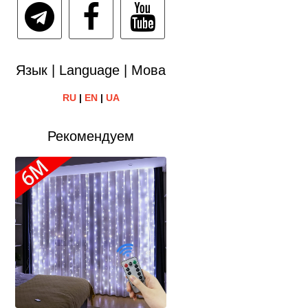
Язык | Language | Мова
RU
|
EN
|
UA
Рекомендуем