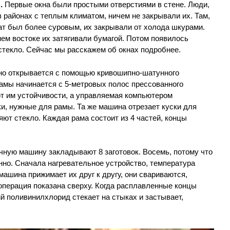
.
Первые окна были простыми отверстиями в стене. Люди,
 районах с теплым климатом, ничем не закрывали их. Там,
ат был более суровым, их закрывали от холода шкурами.
ем востоке их затягивали бумагой. Потом появилось
стекло. Сейчас мы расскажем об окнах подробнее.
оно открывается с помощью кривошипно-шатунного
амы начинается с 5-метровых полос прессованного
 им устойчивости, а управляемая компьютером
ки, нужные для рамы. Та же машина отрезает куски для
яют стекло. Каждая рама состоит из 4 частей, концы
ную машину закладывают 8 заготовок. Восемь, потому что
но. Сначала нагревательное устройство, температура
 машина прижимает их друг к другу, они свариваются,
 операция показана сверху. Когда расплавленные концы
 поливинилхлорид стекает на стыках и застывает,