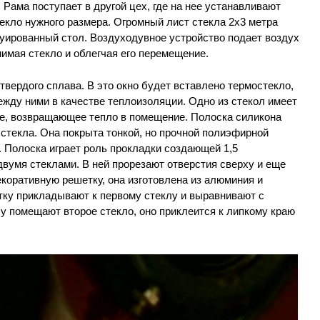
 Рама поступает в другой цех, где на нее устанавливают
екло нужного размера. Огромный лист стекла 2х3 метра
уированный стол. Воздуходувное устройство подает воздух
имая стекло и облегчая его перемещение.
твердого сплава. В это окно будет вставлено термостекло,
между ними в качестве теплоизоляции. Одно из стекол имеет
е, возвращающее тепло в помещение. Полоска силикона
 стекла. Она покрыта тонкой, но прочной полиэфирной
ь. Полоска играет роль прокладки создающей 1,5
вумя стеклами. В ней прорезают отверстия сверху и еще
екоративную решетку, она изготовлена из алюминия и
ку прикладывают к первому стеклу и выравнивают с
у помещают второе стекло, оно приклеится к липкому краю