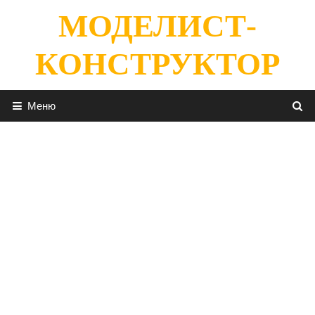
Перейти
МОДЕЛИСТ-
к
содержимому
КОНСТРУКТОР
Меню