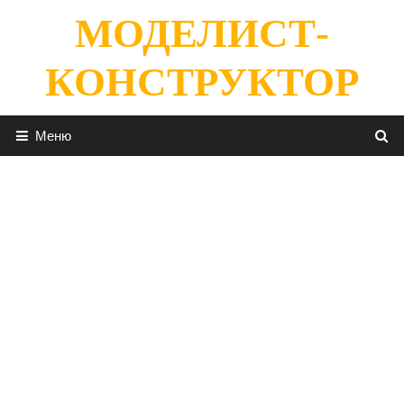
Перейти
МОДЕЛИСТ-
к
содержимому
КОНСТРУКТОР
Меню