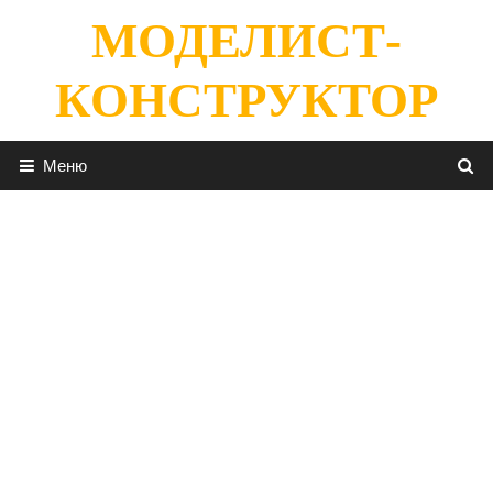
Перейти
МОДЕЛИСТ-
к
содержимому
КОНСТРУКТОР
Меню