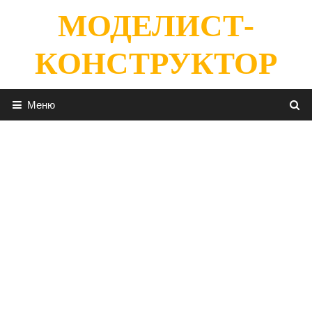
Перейти
МОДЕЛИСТ-
к
содержимому
КОНСТРУКТОР
Меню