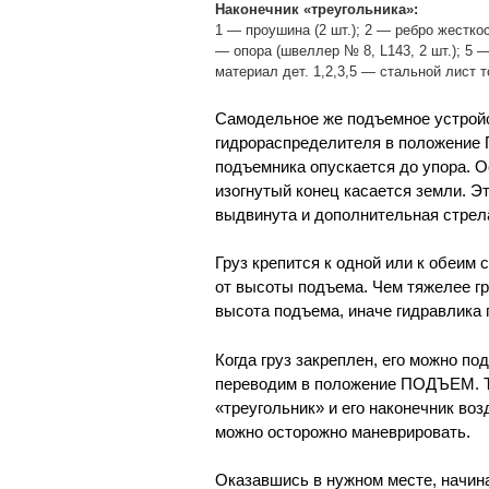
Наконечник «треугольника»:
1 — проушина (2 шт.); 2 — ребро жестко
— опора (швеллер № 8, L143, 2 шт.); 5 
материал дет. 1,2,3,5 — стальной лист 
Самодельное же подъемное устройс
гидрораспределителя в положение
подъемника опускается до упора. О
изогнутый конец касается земли. Э
выдвинута и дополнительная стрела,
Груз крепится к одной или к обеим 
от высоты подъема. Чем тяжелее г
высота подъема, иначе гидравлика 
Когда груз закреплен, его можно п
переводим в положение ПОДЪЕМ. Тя
«треугольник» и его наконечник воз
можно осторожно маневрировать.
Оказавшись в нужном месте, начина