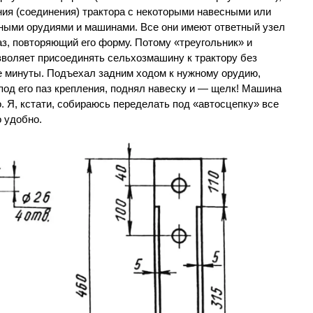
ния (соединения) трактора с некоторыми навесными или
ными орудиями и машинами. Все они имеют ответный узел
з, повторяющий его форму. Потому «треугольник» и
зволяет присоединять сельхозмашину к трактору без
е минуты. Подъехал задним ходом к нужному орудию,
под его паз крепления, поднял навеску и — щелк! Машина
о. Я, кстати, собираюсь переделать под «автосцепку» все
о удобно.