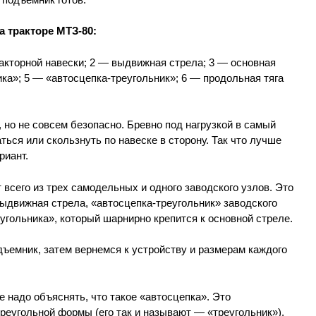
 тракторе МТЗ-80:
акторной навески; 2 — выдвижная стрела; 3 — основная
ика»; 5 — «автосцепка-треугольник»; 6 — продольная тяга
 но не совсем безопасно. Бревно под нагрузкой в самый
ься или скользнуть по навеске в сторону. Так что лучше
риант.
 всего из трех самодельных и одного заводского узлов. Это
ыдвижная стрела, «автосцепка-треугольник» заводского
еугольника», который шарнирно крепится к основной стреле.
дъемник, затем вернемся к устройству и размерам каждого
не надо объяснять, что такое «автосцепка». Это
реугольной формы (его так и называют — «треугольник»),