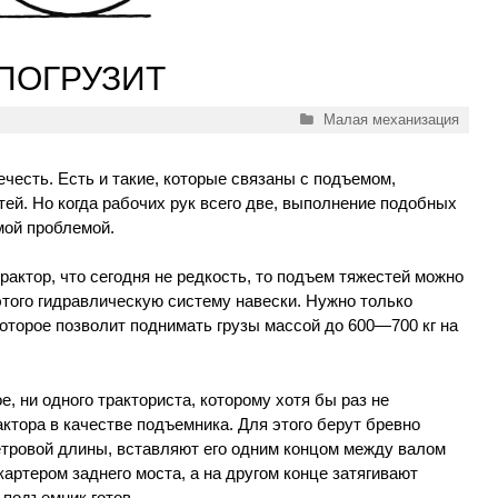
 ПОГРУЗИТ
Рубрики
Малая механизация
ечесть. Есть и такие, которые связаны с подъемом,
ей. Но когда рабочих рук всего две, выполнение подобных
мой проблемой.
рактор, что сегодня не редкость, то подъем тяжестей можно
этого гидравлическую систему навески. Нужно только
которое позволит поднимать грузы массой до 600—700 кг на
ое, ни одного тракториста, которому хотя бы раз не
ктора в качестве подъемника. Для этого берут бревно
тровой длины, вставляют его одним концом между валом
картером заднего моста, а на другом конце затягивают
 подъемник готов.