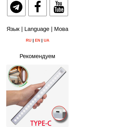
Язык | Language | Мова
RU
|
EN
|
UA
Рекомендуем