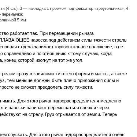
сти (4 шт.); 3 — накладка с проемом под фиксатор «треугольника»; 4
— перемычка;
толщиной 5 мм
тво работает так. При перемещении рычага
 ПЛАВАЮЩЕЕ навеска под действием силы тяжести стрелы
сновная стрела занимает горизонтальное положение, а ее
то справедливо и по отношению к тому случаю, когда
 конец которой изогнут на тот же угол.
стрелам сразу в зависимости от его формы и массы, а также
руз, тем меньше должны быть плечо приложения силы и
просто не сможет преодолеть силу тяжести.
однимать. Для этого рычаг гидрораспределителя медленно
ги навески начинают перемещаться вверх и через
действуют на стрелу. Груз отрывается от земли. Теперь
ем опускать. Для этого рычаг гидрораспределителя очень