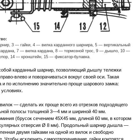
тво:
рнир, 3 — гайки, 4 — вилка карданного шарнира, 5 — вертикальный
 кардана, 7 — вилка кардана, 8 — тормозной трос, 9 — дышло, 10 —
упор, 14 — кронштейн, 15 — фиксатор-булавка.
 собой карданный шарнир, позволяющий дышлу тележки
право-влево и поворачиваться вокруг своей оси. Такая
 и по исполнению значительно проще шарового замка:
 условиях.
вилок — сделать их проще всего из отрезков подходящего
ьной полосы толщиной 3—4 мм и шириной 40 мм.
миния (брусок сечением 45X45 мм, длиной 60 мм, в котором
икулярных отверсия Ø 8 мм). Продольный шарнир дышла —
ленная двумя гайками на одной из вилок и свободно
. Чтобы исключить самоотворачивание, гайки контрятся