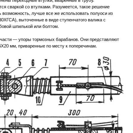
нены переходные втулки, вваренные в трубу.
ся сваркой со втулками. Разумеется, такое решение
 возможность, лучше все же использовать полуоси из
30ХГСА), выточенные в виде ступенчатого валика с
бовой шпилькой или болтом.
й части — упоры тормозных барабанов. Они представляют
X20 мм, приваренные по месту к поперечинам.