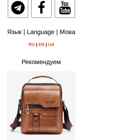
Язык | Language | Мова
RU
|
EN
|
UA
Рекомендуем