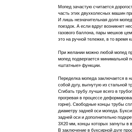
Мопед зачастую считается дорогост
часть этих двухколесных машин пр
И лишь незначительная доля мопед
поездок. А если вдруг возникнет н
газового баллона, пары мешков цем
это на ручной тележке, в то время
При желании можно любой мопед пре
мопед подвергается минимальной п
«штатные» функции.
Переделка мопеда заключается в на
собой дугу, выгнутую из стальной 
Сгибать трубу лучше всего в трубо
прогревая в процессе деформирова
горне). Свободные концы трубы сп
диаметру задней оси мопеда. Букси
задней оси и дополнительно подкр
3X20 мм, концы которых загнуты в 
В заключение в буксирной дуге про