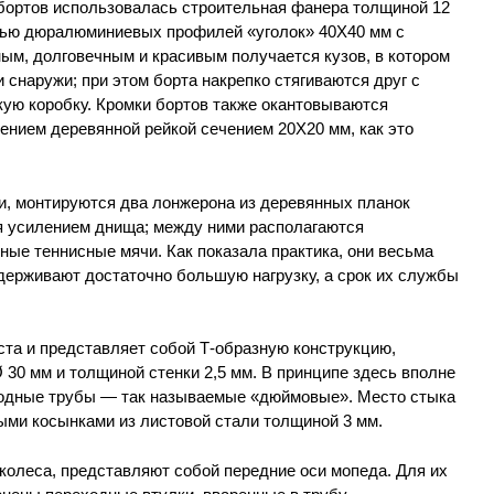
бортов использовалась строительная фанера толщиной 12
щью дюралюминиевых профилей «уголок» 40X40 мм с
ым, долговечным и красивым получается кузов, в котором
и снаружи; при этом борта накрепко стягиваются друг с
кую коробку. Кромки бортов также окантовываются
нием деревянной рейкой сечением 20X20 мм, как это
ии, монтируются два лонжерона из деревянных планок
я усилением днища; между ними располагаются
е теннисные мячи. Как показала практика, они весьма
держивают достаточно большую нагрузку, а срок их службы
ста и представляет собой Т-образную конструкцию,
 30 мм и толщиной стенки 2,5 мм. В принципе здесь вполне
водные трубы — так называемые «дюймовые». Место стыка
ыми косынками из листовой стали толщиной 3 мм.
колеса, представляют собой передние оси мопеда. Для их