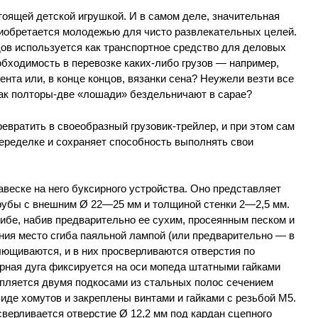
оящей детской игрушкой. И в самом деле, значительная
иобретается молодежью для чисто развлекательных целей.
ов используется как транспортное средство для деловых
еобходимость в перевозке каких-либо грузов — например,
ента или, в конце концов, вязанки сена? Неужели везти все
 как полторы-две «лошади» бездельничают в сарае?
вратить в своеобразный грузовик-трейлер, и при этом сам
еределке и сохраняет способность выполнять свои
веске на него буксирного устройства. Оно представляет
трубы с внешним Ø 22—25 мм и толщиной стенки 2—2,5 мм.
гибе, набив предварительно ее сухим, просеянным песком и
ния место сгиба паяльной лампой (или предварительно — в
лющиваются, и в них просверливаются отверстия по
рная дуга фиксируется на оси мопеда штатными гайками
епляется двумя подкосами из стальных полос сечением
виде хомутов и закреплены винтами и гайками с резьбой М5.
сверливается отверстие Ø 12,2 мм под кардан сцепного