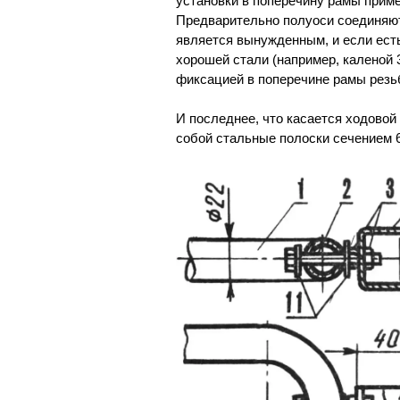
установки в поперечину рамы приме
Предварительно полуоси соединяют
является вынужденным, и если есть
хорошей стали (например, каленой 
фиксацией в поперечине рамы резь
И последнее, что касается ходово
собой стальные полоски сечением 6