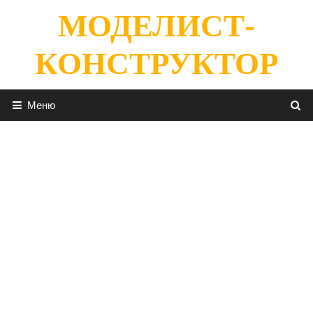
Перейти
МОДЕЛИСТ-
к
содержимому
КОНСТРУКТОР
Меню