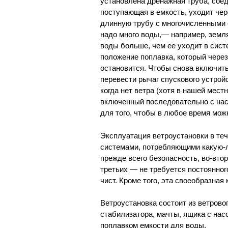
установлена дренажная труба, сое
поступающая в емкость, уходит чер
длинную трубу с многочисленными 
надо много воды,— например, земля
воды больше, чем ее уходит в сист
положение поплавка, который через
остановится. Чтобы снова включить
перевести рычаг спускового устрой
когда нет ветра (хотя в нашей мест
включенный последовательно с нас
для того, чтобы в любое время мо
Эксплуатация ветроустановки в теч
системами, потребляющими какую-л
прежде всего безопасность, во-вто
третьих — не требуется постоянног
чист. Кроме того, эта своеобразная
Ветроустановка состоит из ветрово
стабилизатора, мачты, ящика с нас
поплавком емкости для воды.