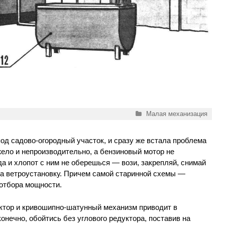
Рубрики
Малая механизация
од садово-огородный участок, и сразу же встала проблема
ело и непроизводительно, а бензиновый мотор не
 и хлопот с ним не оберешься — вози, закрепляй, снимай
на ветроустановку. Причем самой старинной схемы —
 отбора мощности.
уктор и кривошипно-шатунный механизм приводит в
онечно, обойтись без углового редуктора, поставив на