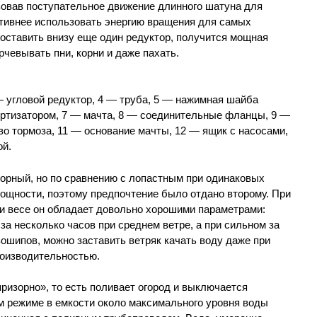
зовав поступательное движение длинного шатуна для
ктивнее использовать энергию вращения для самых
оставить внизу еще один редуктор, получится мощная
чевывать пни, корни и даже пахать.
— угловой редуктор, 4 — труба, 5 — нажимная шайба
ортизатором, 7 — мачта, 8 — соединительные фланцы, 9 —
во тормоза, 11 — основание мачты, 12 — ящик с насосами,
ой.
торный, но по сравнению с лопастным при одинаковых
мощности, поэтому предпочтение было отдано второму. При
и весе он обладает довольно хорошими параметрами:
за несколько часов при среднем ветре, а при сильном за
ошипов, можно заставить ветряк качать воду даже при
роизводительностью.
ризорно», то есть поливает огород и выключается
м режиме в емкости около максимального уровня воды