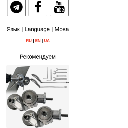
Язык | Language | Мова
RU
|
EN
|
UA
Рекомендуем