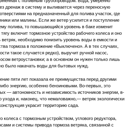
диненная с поливным трубопроводом. Вода, умеренно
ез дренаж в систему и выливается через переносную
отверстиями на предназначенный для полива участок, где
ники или малины. Если же ветер усилится и поступление
ему полива, то повышающийся уровень в баке изменит
 тягу включит тормозное устройство рабочего колеса и оно
 ветряк, необходимо понизить уровень воды в емкости и
ства тормоза в положение «Выключено». А в тех случаях,
ности такое случается редко), выручит ручной насос,
осом ветроустановки; а в основном он нужен только лишь
жно было накачать воды для бытовых нужд.
ение пяти лет показала ее преимущества перед другими
ибо энергию, особенно бензиновыми. Во-первых, это
рых — автономность и независимость источников энергии, в-
о ухода и, наконец, что немаловажно,— ветряк экологически
 конструкция украсит территорию сада.
го колеса с тормозным устройством, углового редуктора,
осами и системы привода тормоза ветряка, связанной с