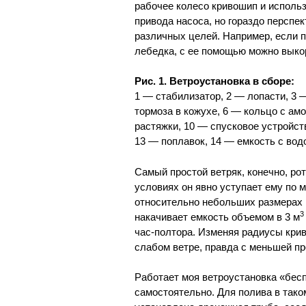
рабочее колесо кривошип и исполь
привода насоса, но гораздо перспе
различных целей. Например, если п
лебедка, с ее помощью можно выкор
Рис. 1. Ветроустановка в сборе:
1 — стабилизатор, 2 — лопасти, 3 
тормоза в кожухе, 6 — кольцо с ам
растяжки, 10 — спусковое устройст
13 — поплавок, 14 — емкость с вод
Самый простой ветряк, конечно, ро
условиях он явно уступает ему по 
относительно небольших размерах 
3
накачивает емкость объемом в 3 м
час-полтора. Изменяя радиусы крив
слабом ветре, правда с меньшей п
Работает моя ветроустановка «бесп
самостоятельно. Для полива в тако