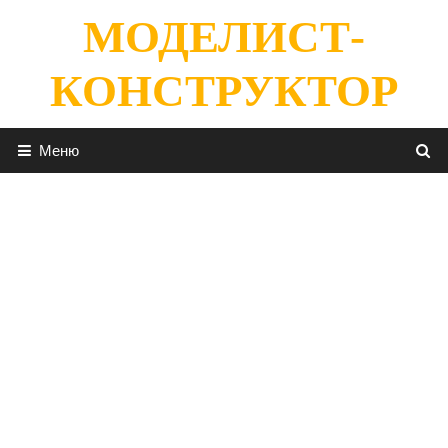
Перейти
МОДЕЛИСТ-
к
содержимому
КОНСТРУКТОР
Меню