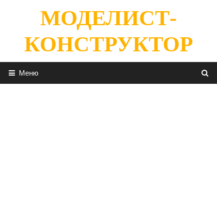
Перейти
МОДЕЛИСТ-
к
содержимому
КОНСТРУКТОР
Меню