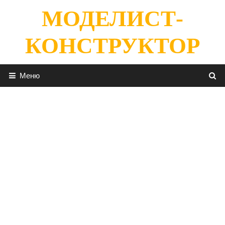
Перейти
МОДЕЛИСТ-
к
содержимому
КОНСТРУКТОР
Меню