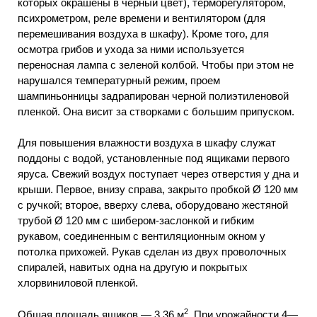
которых окрашены в черный цвет), терморегулятором,
психрометром, реле времени и вентилятором (для
перемешивания воздуха в шкафу). Кроме того, для
осмотра грибов и ухода за ними используется
переносная лампа с зеленой колбой. Чтобы при этом не
нарушался температурный режим, проем
шампиньонницы задрапирован черной полиэтиленовой
пленкой. Она висит за створками с большим припуском.
Для повышения влажности воздуха в шкафу служат
поддоны с водой, установленные под ящиками первого
яруса. Свежий воздух поступает через отверстия у дна и
крыши. Первое, внизу справа, закрыто пробкой Ø 120 мм
с ручкой; второе, вверху слева, оборудовано жестяной
трубой Ø 120 мм с шибером-заслонкой и гибким
рукавом, соединенным с вентиляционным окном у
потолка прихожей. Рукав сделан из двух проволочных
спиралей, навитых одна на другую и покрытых
хлорвиниловой пленкой.
2
Общая площадь ящиков — 3,36 м
. При урожайности 4—