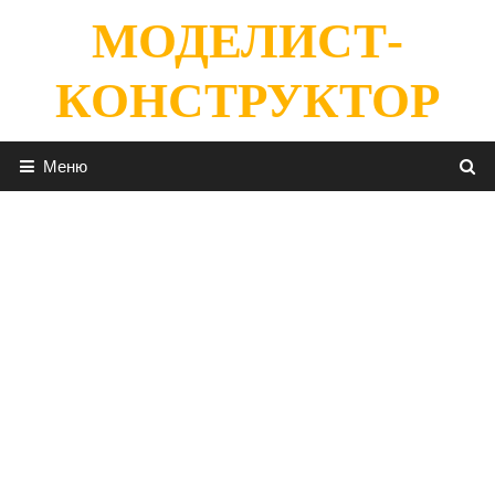
Перейти
МОДЕЛИСТ-
к
содержимому
КОНСТРУКТОР
Меню