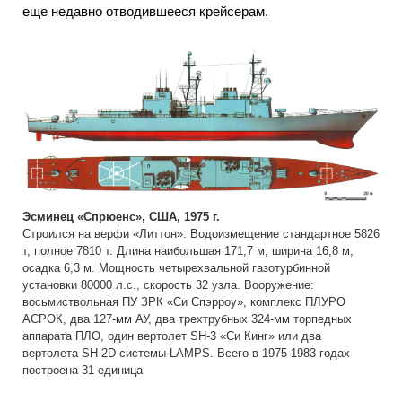
еще недавно отводившееся крейсерам.
Эсминец «Спрюенс», США, 1975 г.
Строился на верфи «Литтон». Водоизмещение стандартное 5826
т, полное 7810 т. Длина наибольшая 171,7 м, ширина 16,8 м,
осадка 6,3 м. Мощность четырехвальной газотурбинной
установки 80000 л.с., скорость 32 узла. Вооружение:
восьмиствольная ПУ ЗРК «Си Спэрроу», комплекс ПЛУРО
АСРОК, два 127-мм АУ, два трехтрубных 324-мм торпедных
аппарата ПЛО, один вертолет SH-3 «Си Кинг» или два
вертолета SH-2D системы LAMPS. Всего в 1975-1983 годах
построена 31 единица