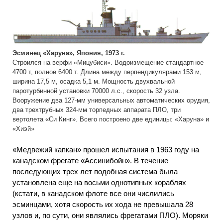
Эсминец «Харуна», Япония, 1973 г.
Строился на верфи «Мицубиси». Водоизмещение стандартное
4700 т, полное 6400 т. Длина между перпендикулярами 153 м,
ширина 17,5 м, осадка 5,1 м. Мощность двухвальной
паротурбинной установки 70000 л.с., скорость 32 узла.
Вооружение два 127-мм универсальных автоматических орудия,
два трехтрубных 324-мм торпедных аппарата ПЛО, три
вертолета «Си Кинг». Всего построено две единицы: «Харуна» и
«Хиэй»
«Медвежий капкан» прошел испытания в 1963 году на
канадском фрегате «Ассинибойн». В течение
последующих трех лет подобная система была
установлена еще на восьми однотипных кораблях
(кстати, в канадском флоте все они числились
эсминцами, хотя скорость их хода не превышала 28
узлов и, по сути, они являлись фрегатами ПЛО). Моряки