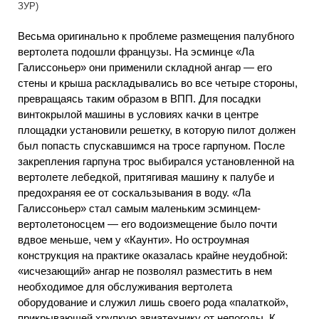
ЗУР)
Весьма оригинально к проблеме размещения палубного
вертолета подошли французы. На эсминце «Ла
Галиссоньер» они применили складной ангар — его
стены и крыша раскладывались во все четыре стороны,
превращаясь таким образом в ВПП. Для посадки
винтокрылой машины в условиях качки в центре
площадки установили решетку, в которую пилот должен
был попасть спускавшимся на тросе гарпуном. После
закрепления гарпуна трос выбирался установленной на
вертолете лебедкой, притягивая машину к палубе и
предохраняя ее от соскальзывания в воду. «Ла
Галиссоньер» стал самым маленьким эсминцем-
вертолетоносцем — его водоизмещение было почти
вдвое меньше, чем у «Каунти». Но остроумная
конструкция на практике оказалась крайне неудобной:
«исчезающий» ангар не позволял разместить в нем
необходимое для обслуживания вертолета
оборудование и служил лишь своего рода «палаткой»,
прикрывающей хрупкую авиатехнику от непогоды. К