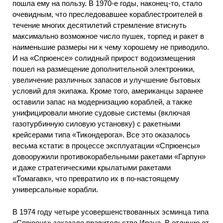
пошла ему на пользу. В 1970-е годы, наконец-то, стало
очевидным, что преследовавшее кораблестроителей в
течение многих десятилетий стремление втиснуть
максимально возможное число пушек, торпед и ракет в
наименьшие размеры ни к чему хорошему не приводило.
И на «Спрюенсе» солидный прирост водоизмещения
пошел на размещение дополнительной электроники,
увеличение различных запасов и улучшение бытовых
условий для экипажа. Кроме того, американцы заранее
оставили запас на модернизацию кораблей, а также
унифицировали многие судовые системы (включая
газотурбинную силовую установку) с ракетными
крейсерами типа «Тикондерога». Все это оказалось
весьма кстати: в процессе эксплуатации «Спрюенсы»
довооружили противокорабельными ракетами «Гарпун»
и даже стратегическими крылатыми ракетами
«Томагавк», что превратило их в по-настоящему
универсальные корабли.
В 1974 году четыре усовершенствованных эсминца типа
«Спрюенс» заказало правительство Ирана. В отличие от