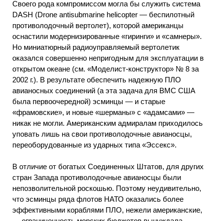
Своего рода компромиссом могла бы служить система
DASH (Drone antisubmarine helicopter — беспилотный
противолодочный вертолет), которой американцы
оснастили модернизированные «гиринги» и «самнеры».
Но миниатюрный радиоуправляемый вертолетик
оказался совершенно непригодным для эксплуатации в
открытом океане (см. «Моделист-конструктор» № 8 за
2002 г.). В результате обеспечить надежную ПЛО
авианосных соединений (а эта задача для ВМС США
была первоочередной) эсминцы — и старые
«фрамовские», и новые «шерманы» с «адамсами» —
никак не могли. Американским адмиралам приходилось
уповать лишь на свои противолодочные авианосцы,
переоборудованные из ударных типа «Эссекс».
В отличие от богатых Соединенных Штатов, для других
стран Запада противолодочные авианосцы были
непозволительной роскошью. Поэтому неудивительно,
что эсминцы ряда флотов НАТО оказались более
эффективными кораблями ПЛО, нежели американские,
— ограниченность морских бюджетов вынуждала