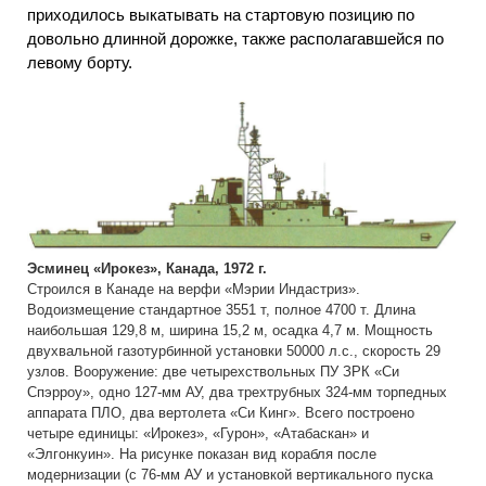
приходилось выкатывать на стартовую позицию по
довольно длинной дорожке, также располагавшейся по
левому борту.
Эсминец «Ирокез», Канада, 1972 г.
Строился в Канаде на верфи «Мэрии Индастриз».
Водоизмещение стандартное 3551 т, полное 4700 т. Длина
наибольшая 129,8 м, ширина 15,2 м, осадка 4,7 м. Мощность
двухвальной газотурбинной установки 50000 л.с., скорость 29
узлов. Вооружение: две четырехствольных ПУ ЗРК «Си
Спэрроу», одно 127-мм АУ, два трехтрубных 324-мм торпедных
аппарата ПЛО, два вертолета «Си Кинг». Всего построено
четыре единицы: «Ирокез», «Гурон», «Атабаскан» и
«Элгонкуин». На рисунке показан вид корабля после
модернизации (с 76-мм АУ и установкой вертикального пуска