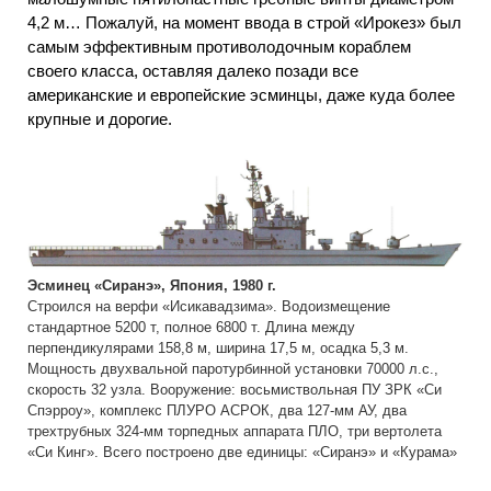
4,2 м… Пожалуй, на момент ввода в строй «Ирокез» был
самым эффективным противолодочным кораблем
своего класса, оставляя далеко позади все
американские и европейские эсминцы, даже куда более
крупные и дорогие.
Эсминец «Сиранэ», Япония, 1980 г.
Строился на верфи «Исикавадзима». Водоизмещение
стандартное 5200 т, полное 6800 т. Длина между
перпендикулярами 158,8 м, ширина 17,5 м, осадка 5,3 м.
Мощность двухвальной паротурбинной установки 70000 л.с.,
скорость 32 узла. Вооружение: восьмиствольная ПУ ЗРК «Си
Спэрроу», комплекс ПЛУРО АСРОК, два 127-мм АУ, два
трехтрубных 324-мм торпедных аппарата ПЛО, три вертолета
«Си Кинг». Всего построено две единицы: «Сиранэ» и «Курама»