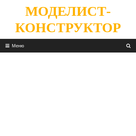
Перейти
МОДЕЛИСТ-
к
содержимому
КОНСТРУКТОР
Меню