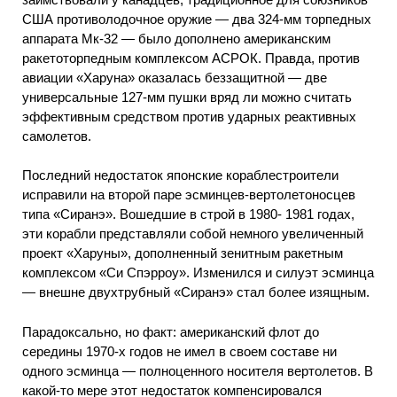
США противолодочное оружие — два 324-мм торпедных
аппарата Мк-32 — было дополнено американским
ракетоторпедным комплексом АСРОК. Правда, против
авиации «Харуна» оказалась беззащитной — две
универсальные 127-мм пушки вряд ли можно считать
эффективным средством против ударных реактивных
самолетов.
Последний недостаток японские кораблестроители
исправили на второй паре эсминцев-вертолетоносцев
типа «Сиранэ». Вошедшие в строй в 1980- 1981 годах,
эти корабли представляли собой немного увеличенный
проект «Харуны», дополненный зенитным ракетным
комплексом «Си Спэрроу». Изменился и силуэт эсминца
— внешне двухтрубный «Сиранэ» стал более изящным.
Парадоксально, но факт: американский флот до
середины 1970-х годов не имел в своем составе ни
одного эсминца — полноценного носителя вертолетов. В
какой-то мере этот недостаток компенсировался