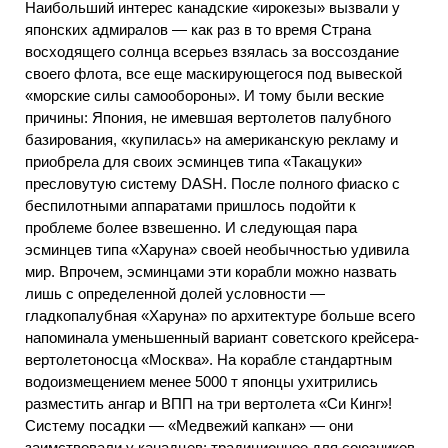
Наибольший интерес канадские «ирокезы» вызвали у
японских адмиралов — как раз в то время Страна
восходящего солнца всерьез взялась за воссоздание
своего флота, все еще маскирующегося под вывеской
«морские силы самообороны». И тому были веские
причины: Япония, не имевшая вертолетов палубного
базирования, «купилась» на американскую рекламу и
приобрела для своих эсминцев типа «Такацуки»
пресловутую систему DASH. После полного фиаско с
беспилотными аппаратами пришлось подойти к
проблеме более взвешенно. И следующая пара
эсминцев типа «Харуна» своей необычностью удивила
мир. Впрочем, эсминцами эти корабли можно назвать
лишь с определенной долей условности —
гладкопалубная «Харуна» по архитектуре больше всего
напоминала уменьшенный вариант советского крейсера-
вертолетоносца «Москва». На корабле стандартным
водоизмещением менее 5000 т японцы ухитрились
разместить ангар и ВПП на три вертолета «Си Кинг»!
Систему посадки — «Медвежий капкан» — они
заимствовали у канадцев; традиционное для союзников