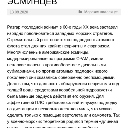
ЭСМИНЦЕВ
Рубрики
Морская коллекция
13.08.2020
Разгар «холодной войны» в 60-е годы XX века заставил
изрядно поволноваться западных морских стратегов.
Стремительный рост советского подводного атомного
флота стал для них крайне неприятным сюрпризом.
Многочисленные американские эсминцы,
модернизированные по программе ФРАМ, имели
неплохие шансы в противоборстве с дизельными
субмаринами, но против атомных подлодок нового
поколения они оказались совершенно беспомощными.
Дело в том, что дальность обнаружения неприятеля под
толщей воды средствами корабельной гидроакустки
была меньше радиуса действия его оружия. Для
эффективной ПЛО требовалось найти чужую подлодку
на дистанции в несколько десятков миль, что можно
сделать только с помощью вертолета или самолета. Так
у военно-морских теоретиков родился термин «длинная
рука» — под ним подразумевались палубные