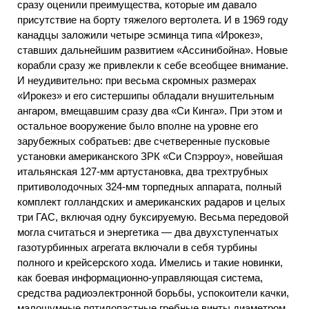
сразу оценили преимущества, которые им давало
присутствие на борту тяжелого вертолета. И в 1969 году
канадцы заложили четыре эсминца типа «Ирокез»,
ставших дальнейшим развитием «Ассинибойна». Новые
корабли сразу же привлекли к себе всеобщее внимание.
И неудивительно: при весьма скромных размерах
«Ирокез» и его систершипы обладали внушительным
ангаром, вмещавшим сразу два «Си Кинга». При этом и
остальное вооружение было вполне на уровне его
зарубежных собратьев: две счетверенные пусковые
установки американского ЗРК «Си Спэрроу», новейшая
итальянская 127-мм артустановка, два трехтрубных
притиволодочных 324-мм торпедных аппарата, полный
комплект голландских и американских радаров и целых
три ГАС, включая одну буксируемую. Весьма передовой
могла считаться и энергетика — два двухступенчатых
газотурбинных агрегата включали в себя турбины
полного и крейсерского хода. Имелись и такие новинки,
как боевая информационно-управляющая система,
средства радиоэлектронной борьбы, успокоители качки,
малошумные пятилопастные гребные винты диаметром