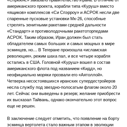
американского проекта, корабли типа «Куруш» вместо
«ящиков» комплексов «Си Спэрроу» и АСРОК несли две
спаренные пусковые установки Мк-26, способные
стрелять зенитными ракетами средней дальности
«Стандарт» и противолодочными ракетоторпедами
АСРОК. Таким образом, Иран должен был стать
обладателем самых больших и самых мощных в мире
эсминцев, но… В Тегеране произошла «исламская
революция», режим шаха пал, и все четыре корабля
остались в США. Головной «Куруш» вошел в состав
американского флота под названием «Кидд», но
неофициально моряки прозвали его «Аятоллой».
Четверка несостоявшихся иранских супердестройеров
несла службу под звездно-полосатым флагом около 20
лет. Сейчас они выведены в резерв; желание приобрести
их высказал Тайвань, однако окончательно этот вопрос
еще не решен.
В заключение следует отметить, что появление на борту
эсминца вертолета стало важным этапом в эволюции