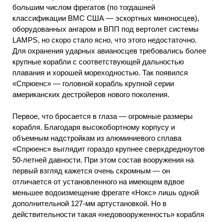
большим числом фрегатов (по тогдашней
классификации ВМС США — эскортных миноносцев),
оборудованных ангаром и ВПП под вертолет системы
LAMPS, но скоро стало ясно, что этого недостаточно.
Для охранения ударных авианосцев требовались более
крупные корабли с соответствующей дальностью
плавания и хорошей мореходностью. Так появился
«Спрюенс» — головной корабль крупной серии
американских дестройеров нового поколения.
Первое, что бросается в глаза — огромные размеры
корабля. Благодаря высокобортному корпусу и
объемным надстройкам из алюминиевого сплава
«Спрюенс» выглядит гораздо крупнее сверхдредноутов
50-летней давности. При этом состав вооружения на
первый взгляд кажется очень скромным — он
отличается от установленного на имеющем вдвое
меньшее водоизмещение фрегате «Нокс» лишь одной
дополнительной 127-мм артустановкой. Но в
действительности такая «недовооруженность» корабля