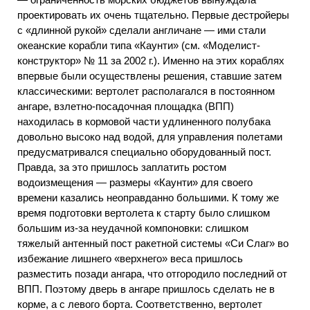
проектировать их очень тщательно. Первые дестройеры
с «длинной рукой» сделали англичане — ими стали
океанские корабли типа «Каунти» (см. «Моделист-
конструктор» № 11 за 2002 г.). Именно на этих кораблях
впервые были осуществлены решения, ставшие затем
классическими: вертолет располагался в постоянном
ангаре, взлетно-посадочная площадка (ВПП)
находилась в кормовой части удлиненного полубака
довольно высоко над водой, для управления полетами
предусматривался специально оборудованный пост.
Правда, за это пришлось заплатить ростом
водоизмещения — размеры «Каунти» для своего
времени казались неоправданно большими. К тому же
время подготовки вертолета к старту было слишком
большим из-за неудачной компоновки: слишком
тяжелый антенный пост ракетной системы «Си Слаг» во
избежание лишнего «верхнего» веса пришлось
разместить позади ангара, что отгородило последний от
ВПП. Поэтому дверь в ангаре пришлось сделать не в
корме, а с левого борта. Соответственно, вертолет