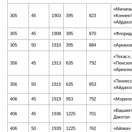
«Мичиган
305
45
1903
395
823
«Коннект
«Айдахо
305
45
1908
395
870
«Флорид
305
50
1910
395
884
«Арканз
«Техас»,
356
45
1913
635
792
«Пенсил
«Аризон
«Теннесс
356
50
1915
635
853
«Айдахо
406
45
1919
953
792
«Мэриле
«Вашингт
406
45
1936
1225
701
Дакота»
406
50
1939
1225
762
«Айова»