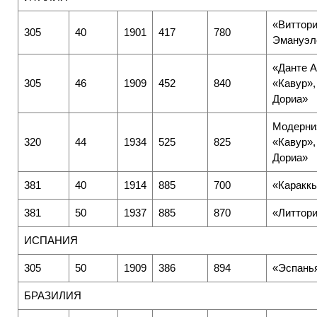
«Виттор
305
40
1901
417
780
Эмануэл
«Данте А
305
46
1909
452
840
«Кавур»,
Дориа»
Модерни
320
44
1934
525
825
«Кавур»,
Дориа»
381
40
1914
885
700
«Каракк
381
50
1937
885
870
«Литтор
ИСПАНИЯ
305
50
1909
386
894
«Эспань
БРАЗИЛИЯ