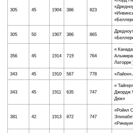
«Дредноу
305
45
1904
386
823
«Инвинс
«Беллер
Дредноу
305
50
1907
386
865
«Беллер
« Канада
356
45
1914
719
764
Альмира
Латорре 
343
45
1910
567
778
«Лайон»,
« Тайгер»
343
45
1911
635
747
Джордж 
Дюк»
«Ройял О
381
42
1913
872
747
Элизабет
«Ринауи