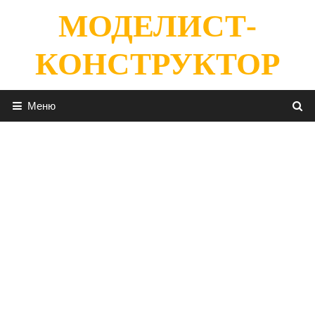
Перейти
МОДЕЛИСТ-
к
содержимому
КОНСТРУКТОР
Меню