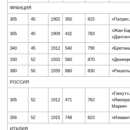
ФРАНЦИЯ
305
45
1902
350
815
«Патри»,
«Жан Ба
305
45
1909
432
783
«Дантон
340
45
1912
540
790
«Бретан
330
52
1933
560
870
«Дюнкер
380
50
1939
880
830
«Ришель
РОССИЯ
«Гангут»,
305
52
1912
471
762
«Импера
Мария»
356
52
1915
748
823
«Измаил
ИТАЛИЯ