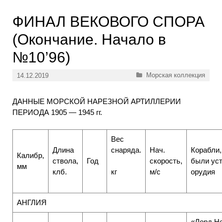
ФИНАЛ ВЕКОВОГО СПОРА
(Окончание. Начало в
№10’96)
Рубрики
Морская коллекция
14.12.2019
ДАННЫЕ МОРСКОЙ НАРЕЗНОЙ АРТИЛЛЕРИИ
ПЕРИОДА 1905 — 1945 гг.
Вес
Длина
снаряда.
Нач.
Корабли,
Калибр,
ствола,
Год
скорость,
были ус
мм
клб.
м/с
орудия
кг
АНГЛИЯ
«Лорд Н