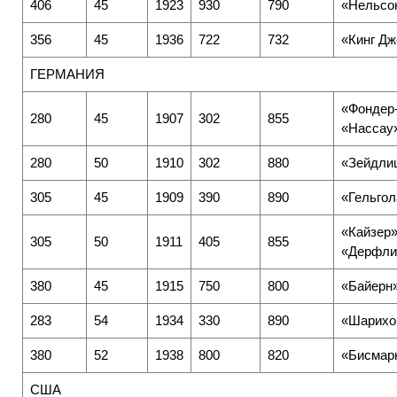
406
45
1923
930
790
«Нельсо
356
45
1936
722
732
«Кинг Д
ГЕРМАНИЯ
«Фондер-
280
45
1907
302
855
«Нассау
280
50
1910
302
880
«Зейдлиц
305
45
1909
390
890
«Гельго
«Кайзер»
305
50
1911
405
855
«Дерфли
380
45
1915
750
800
«Байерн
283
54
1934
330
890
«Шарихо
380
52
1938
800
820
«Бисмар
США