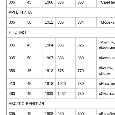
305
45
1906
386
853
«Сан-Па
АРГЕНТИНА
305
50
1912
395
884
«Морено
ЯПОНИЯ
«Аки», «
305
45
1904
386
825
«Касима
305
50
1907
386
860
«Кавачи»
«Конго»,
356
45
1913
675
770
«Исэ»
410
45
1918
1020
780
«Нагато»
460
45
1939
1462
780
«Ямато»
АВСТРО-ВЕНГРИЯ
305
45
1908
450
800
«Вирибу