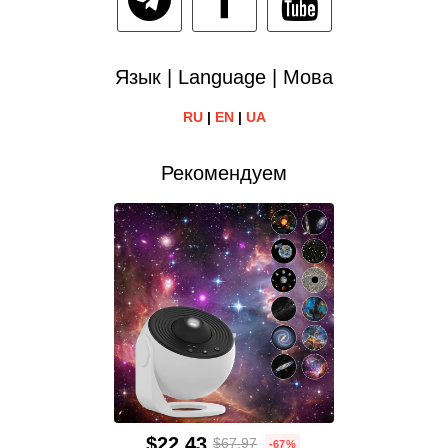
Язык | Language | Мова
RU
|
EN
|
UA
Рекомендуем
$22.43
$67.97
-67%