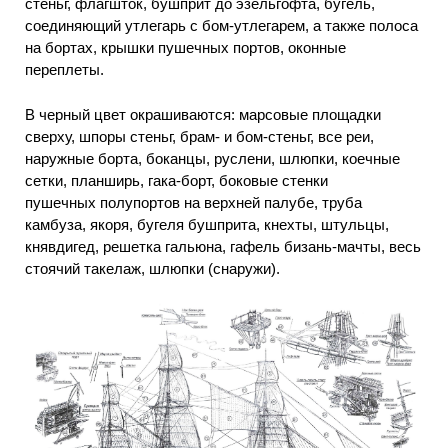
стеньг, флагшток, бушприт до эзельгофта, бугель,
соединяющий утлегарь с бом-утлегарем, а также полоса
на бортах, крышки пушечных портов, оконные
переплеты.
В черный цвет окрашиваются: марсовые площадки
сверху, шпоры стеньг, брам- и бом-стеньг, все реи,
наружные борта, боканцы, руслени, шлюпки, коечные
сетки, планширь, гака-борт, боковые стенки
пушечных полупортов на верхней палубе, труба
камбуза, якоря, бугеля бушприта, кнехты, штульцы,
княвдигед, решетка гальюна, гафель бизань-мачты, весь
стоячий такелаж, шлюпки (снаружи).