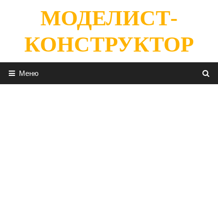
Перейти
МОДЕЛИСТ-
к
содержимому
КОНСТРУКТОР
Меню