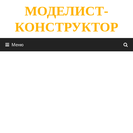
Перейти
МОДЕЛИСТ-
к
содержимому
КОНСТРУКТОР
Меню