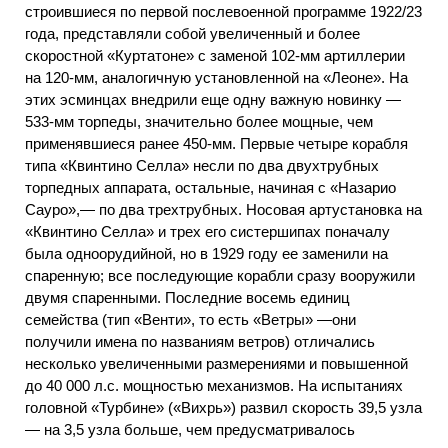
строившиеся по первой послевоенной программе 1922/23
года, представляли собой увеличенный и более
скоростной «Куртатоне» с заменой 102-мм артиллерии
на 120-мм, аналогичную установленной на «Леоне». На
этих эсминцах внедрили еще одну важную новинку —
533-мм торпеды, значительно более мощные, чем
применявшиеся ранее 450-мм. Первые четыре корабля
типа «Квинтино Селла» несли по два двухтрубных
торпедных аппарата, остальные, начиная с «Назарио
Сауро»,— по два трехтрубных. Носовая артустановка на
«Квинтино Селла» и трех его систершипах поначалу
была одноорудийной, но в 1929 году ее заменили на
спаренную; все последующие корабли сразу вооружили
двумя спаренными. Последние восемь единиц
семейства (тип «Венти», то есть «Ветры» —они
получили имена по названиям ветров) отличались
несколько увеличенными размерениями и повышенной
до 40 000 л.с. мощностью механизмов. На испытаниях
головной «Турбине» («Вихрь») развил скорость 39,5 узла
— на 3,5 узла больше, чем предусматривалось