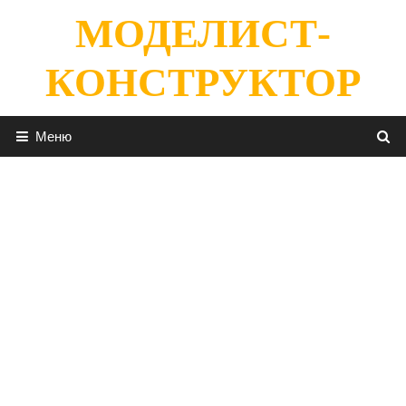
Перейти
МОДЕЛИСТ-
к
содержимому
КОНСТРУКТОР
Меню