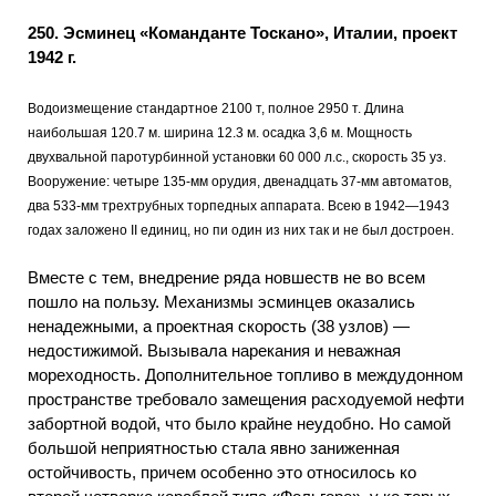
250. Эсминец «Команданте Тоскано», Италии, проект
1942 г.
Водоизмещение стандартное 2100 т, полное 2950 т. Длина
наибольшая 120.7 м. ширина 12.3 м. осадка 3,6 м. Мощность
двухвальной паротурбинной установки 60 000 л.с., скорость 35 уз.
Вооружение: четыре 135-мм орудия, двенадцать 37-мм автоматов,
два 533-мм трехтрубных торпедных аппарата. Всею в 1942—1943
годах заложено II единиц, но пи один из них так и не был достроен.
Вместе с тем, внедрение ряда новшеств не во всем
пошло на пользу. Механизмы эсминцев оказались
ненадежными, а проектная скорость (38 узлов) —
недостижимой. Вызывала нарекания и неважная
мореходность. Дополнительное топливо в междудонном
пространстве требовало замещения расходуемой нефти
забортной водой, что было крайне неудобно. Но самой
большой неприятностью стала явно заниженная
остойчивость, причем особенно это относилось ко