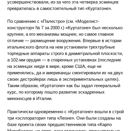
усовершенствовали, из-за чего эта четверка эсминцев
превратилась в самостоятельный тип «Куртатоне».
По сравнению с «Палестро» (см. «Моделист-
конструктор» № 7 за 2000 г.) «Куртатоне» был несколько
крупнее, а его механизмы мощнее, но самое главное
отличие — размещение вооружения. Впервые в истории
итальянского флота на нем установили трехтрубные
торпедные аппараты строго в диаметральной плоскости,
а 102-мм орудия — в спаренных установках (последние
на эсминцах нигде в мире, кроме США, еще не
применялись, да и американцы смонтировали их на двух
своих дестройерах лишь в экспериментальных целях).
Таким образом, «Куртатоне» как бы задал генеральный
курс, по которому пошло развитие эскадренных
миноносцев в Италии.
Практически одновременно с «Куртатоне» вошли в строй
три «эсплоратори» типа «Леоне». Они были созданы на
базе проекта своих предшественников типа «Карло
Мирабелло», но опять-таки отличались принципиально