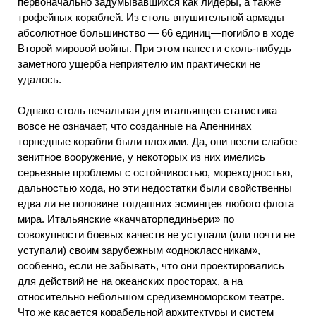
первоначально задумывавшихся как лидеры, а также
трофейных кораблей. Из столь внушительной армады
абсолютное большинство — 66 единиц—погибло в ходе
Второй мировой войны. При этом нанести сколь-нибудь
заметного ущерба неприятелю им практически не
удалось.
Однако столь печальная для итальянцев статистика
вовсе не означает, что созданные на Апеннинах
торпедные корабли были плохими. Да, они несли слабое
зенитное вооружение, у некоторых из них имелись
серьезные проблемы с остойчивостью, мореходностью,
дальностью хода, но эти недостатки были свойственны
едва ли не половине тогдашних эсминцев любого флота
мира. Итальянские «каччаторпединьери» по
совокупности боевых качеств не уступали (или почти не
уступали) своим зарубежным «одноклассникам»,
особенно, если не забывать, что они проектировались
для действий не на океанских просторах, а на
относительно небольшом средиземноморском театре.
Что же касается корабельной архитектуры и систем