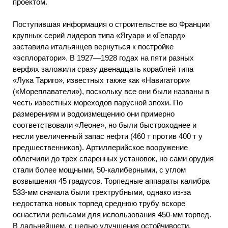
проектом.
Поступившая информация о строительстве во Франции
крупных серий лидеров типа «Ягуар» и «Гепард»
заставила итальянцев вернуться к постройке
«эсплоратори». В 1927—1928 годах на пяти разных
верфях заложили сразу двенадцать кораблей типа
«Лука Тариго», известных также как «Навигатори»
(«Мореплаватели»), поскольку все они были названы в
честь известных мореходов парусной эпохи. По
размерениям и водоизмещению они примерно
соответствовали «Леоне», но были быстроходнее и
несли увеличенный запас нефти (460 т против 400 т у
предшественников). Артиллерийское вооружение
облегчили до трех спаренных установок, но сами орудия
стали более мощными, 50-калиберными, с углом
возвышения 45 градусов. Торпедные аппараты калибра
533-мм сначала были трехтрубными, однако из-за
недостатка новых торпед среднюю трубу вскоре
оснастили рельсами для использования 450-мм торпед.
В дальнейшем, с целью улучшения остойчивости,