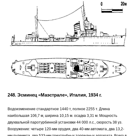
248. Эсминец «Маэстрале», Италия, 1934 г.
Водоизменение стандартное 1440 т, полное 2255 т. Длина
наибольшая 106,7 м, ширина 10,15 м. осадка 3,31 м. Мощность
двухвальной паротурбинной установки 44 000 л.с., скорость 38 уз.
Вооружение: четыре 120-мм орудия, два 40-мм автомата, два 13,2-
мм пулемета, два 533-мм трехтрубных торпедных аппарата. Всего в