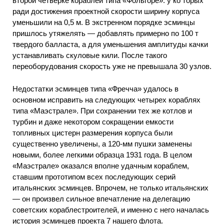
второй четверке кораблей типа «Фольгоре». у ко торых
ради достижения проектной скорости ширину корпуса
уменьшили на 0,5 м. В экстренном порядке эсминцы
пришлось утяжелять — добавлять примерно по 100 т
твердого балласта, а для уменьшения амплитуды качки
устанавливать скуловые кили. После такого
переоборудования скорость уже не превышала 30 узлов.
Недостатки эсминцев типа «Фречча» удалось в
основном исправить на следующих четырех кораблях
типа «Маэстрале». При сохранении тех же котлов и
турбин и даже некотором сокращении емкости
топливных цистерн размерения корпуса были
существенно увеличены, а 120-мм пушки заменены
новыми, более легкими образца 1931 года. В целом
«Маэстрале» оказался вполне удачным кораблем,
ставшим прототипом всех последующих серий
итальянских эсминцев. Впрочем, не только итальянских
— он произвел сильное впечатление на делегацию
советских кораблестроителей, и именно с него началась
история эсминцев проекта 7 нашего флота.