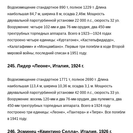
Водоизмещение стандартное 890 т, полное 1229 т. Длина
наибольшая 84,7 м, ширина 8 м, осадка 2,46м. Мощность
двухвальной паротурбинной установки 22 000 л.с., скорость 32 уз.
Вооружение: четыре 102-мм и два 76-мм орудия, два 450-мм
трехтрубных торпедных аппарата. Всего в 1923—1924 годах
построено четыре единицы: «Куртатоне», «Кастепьфидардо»,
«Калатафими» и «Монцамбано». Первые три погибли в ходе Второй
мировой войны; последний списан в 1951 году.
245.
Лидер «Леоне», Италия, 1924 г.
Водоизмещение стандартное 1771 т, полное 2690 т. Длина
наибольшая 113,4 м, ширина 10,36 м, осадка 3,1 м. Мощность
двухвальной паротурбинной установки 42 000 л.с., скорость 33 уз.
Вооружение: восемь 120-мм и два 76-мм орудия, два пулемета, два
450-мм трехтрубных торпедных аппарата. Всего в 1924 году
построено три единицы: «Леоне», «Пантера» и «Тигре». Все погибли
в 1941 году.
246.
Эсминец «Квинтино Селла», Италия, 1926 г.