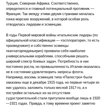
Турция, Северная Африка. Соответственно,
определился и главный потенциальный противник —
Франция. Так между этими двумя странами началась
гонка морских вооружений, в которой особая роль
отводилась лидерам и эсминцам.
В годы Первой мировой войны итальянские лидеры (по
официальной классификации — «эсплоратори», то есть
«разведчики») и собственно эсминцы
«каччаторпединьери») проявили себя наиболее
универсальными кораблями, способными решать
широкий спектр боевых задач. Потребность в них
постоянно росла, но промышленность Италии оказалась
не в состоянии удовлетворить запросы флота.
Например, восемь эсминцев типа «Палестро» были
заказаны еще в декабре 1915 года, но первые четыре из
них удалось заложить только весной 1917-го, а к
постройке остальных из-за отсутствия
судостроительной стали притупили вообще лишь в 1920
—1921 годах. Правда, к тому времени проект заметно