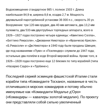
Водоизмещение стандартное 985 т, полное 1503 т. Длина
наибольшая 84,9 м, ширина 8,6 м, осадка 2,7 м. Мощность
двухвальной паротурбинной установки 36 000 п.с., скорость 35 уз.
Вооружение: три 120-мм орудия, два 40-мм автомата, два 13,2-мм
пулемета, два 533-мм двухтрубных торпедных аппарата, всего в
1926—1927 годах построено четыре единицы: «Квинтино Селла»,
«Беттино Рикасоли», «Джованни Никотера» и «Франческо Крисли».
«Б.Рикасоли» и «Дж.Никотера» в 1940 году были проданы Швеции,
где под названиями «Пуке» и «Псиляндер» служили до 1947 года;
остальные два погибли в ходе Второй мировой войны. Кроме того, в
1926—1928 годах построено еще 12 близких по типу кораблей (типа
«Назарио Сауро» и «Турбине»).
Последней серией эсминцев фашистской Италии стали
корабли типа «Команданте Тоскано», названные в честь
отличившихся морских командиров и потому обычно
именуемые как «Команданти Медалье д’Оро»
(«Командиры — кавалеры золотой медали»). По проекту
они представляли собой сильно увеличенный