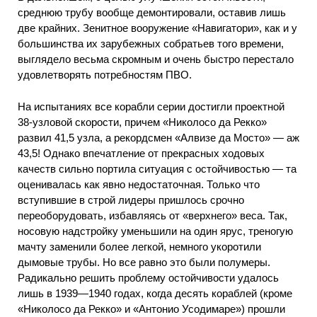
среднюю трубу вообще демонтировали, оставив лишь
две крайних. Зенитное вооружение «Навигатори», как и у
большинства их зарубежных собратьев того времени,
выглядело весьма скромным и очень быстро перестало
удовлетворять потребностям ПВО.
На испытаниях все корабли серии достигли проектной
38-узловой скорости, причем «Николосо да Рекко»
развил 41,5 узла, а рекордсмен «Алвизе да Мосто» — аж
43,5! Однако впечатление от прекрасных ходовых
качеств сильно портила ситуация с остойчивостью — та
оценивалась как явно недостаточная. Только что
вступившие в строй лидеры пришлось срочно
переоборудовать, избавляясь от «верхнего» веса. Так,
носовую надстройку уменьшили на один ярус, треногую
мачту заменили более легкой, немного укоротили
дымовые трубы. Но все равно это были полумеры.
Радикально решить проблему остойчивости удалось
лишь в 1939—1940 годах, когда десять кораблей (кроме
«Николосо да Рекко» и «Антонио Усодимаре») прошли