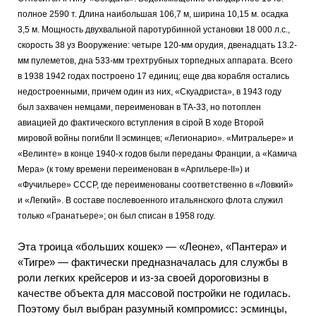
полное 2590 т. Длина наибольшая 106,7 м, ширина 10,15 м. осадка
3,5 м. Мощность двухвальной паротурбинной установки 18 000 л.с.,
скорость 38 уз Вооружение: четыре 120-мм орудия, двенадцать 13.2-
мм пулеметов, дна 533-мм трехтрубных торпедных аппарата. Всего
в 1938
1942
годах
построено
17
единиц; еще два корабля остались
недостроенными, причем один из них, «Скуадриста», в 1943 году
был захвачен немцами, переименован в ТА-33, но потоплен
авиацией до фактического вступления в сірой В ходе Второй
мировой войны погибли II эсминцев; «Легионарио». «Митральере» и
«Велинте» в конце 1940-х годов были переданы Франции, а «Камича
Мера» (к тому времени переименован в «Аргильере-II») и
«Фучильере» СССР, где переименованы соответственно в «Ловкий»
и «Легкий». В составе послевоенного итальянского флота служил
только «Гранатьере»; он был списан в 1958 году.
Эта троица «больших кошек» — «Леоне», «Пантера» и
«Тигре» — фактически предназначалась для службы в
роли легких крейсеров и из-за своей дороговизны в
качестве объекта для массовой постройки не годилась.
Поэтому был выбран разумный компромисс: эсминцы,