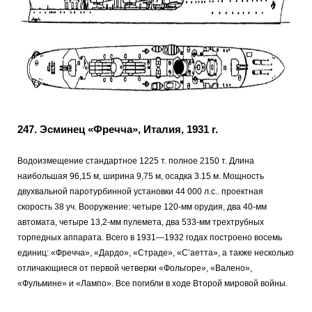
247. Эсминец «Фречча», Италия, 1931 r.
Водоизмещение стандартное 1225 т. полное 2150 т. Длина
наибольшая 96,15 м, ширина 9,75 м, осадка 3.15 м. Мощность
двухвальной паротурбинной установки 44 000 л.с.. проектная
скорость 38 уч. Вооружение: четыре 120-мм орудия, два 40-мм
автомата, четыре 13,2-мм пулемета, два 533-мм трехтрубных
торпедных аппарата. Всего в 1931—1932 годах построено восемь
единиц: «Фречча», «Дардо», «Страде», «С’аетта», а также несколько
отличающиеся от первой четверки «Фольгоре», «Валено»,
«Фульмине» и «Лампо». Все погибли в ходе Второй мировой войны.