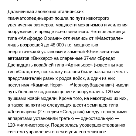
Дальнейшая эволюция итальянских
«каччаторпединьери» пошла по пути некоторого
увеличения размеров, мощности механизмов и усиления
вооружения, и прежде всего зенитного. Четыре эсминца
типа «Альфредо Ориани» отличались от «Маэстрале»
лишь возросшей до 48 000 л.с. мощностью
энергетической установки и заменой 40-мм зенитных
автоматов «Виккерс» на спаренные 37-мм «Бреда».
Двенадцать кораблей типа «Артильере» (известны как
тип «Солдати», поскольку все они были названы в честь
представителей разных родов войск, а один из них
носил имя «Камича Нера» — «Чернорубашечник») имели
чуть большее водоизмещение и вооружались 120-мм
пушками новой модели. Кроме того, на некоторых из них,
а также на пяти из следующих шести эсминцев типа
«Легионарио» (2-я серия «Солдати») между торпедными
аппаратами установили третью — одноствольную —
120-миллиметровку. Подверглась усовершенствованию
система управления огнем и усилено зенитное