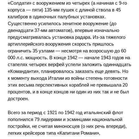
«Солдати» с вооружением из четырех (а начиная с 9-го
корпуса — пяти) 135-мм пушек с длиной ствола в 45
калибров в одиночных палубных установках.
Существенно усилилось зенитное вооружение (до
двенадцати 37-мм автоматов), впервые изначально
предусматривалась установка радара. Из-за тяжелого
артиллерийского вооружения скорость пришлось
ограничить 35 узлами — несмотря на возросшую до 60
000 л.с. мощность. В конце 1942 — начале 1943 годов на
стапелях четырех верфей успели заложить одиннадцать
«Команданти», планировалось заказать еще девять. Но
к моменту выхода Италии из войны степень готовности
этих весьма перспективных кораблей не превышала 20
процентов, и в конце концов ни один из них так и не был
достроен.
Всего за период с 1921 по 1942 год итальянский флот
пополнился 79 лидерами и эсминцами национальной
постройки, не считая миноносцев (о них речь впереди),
легких крейсеров типа «Капитани Романи»,