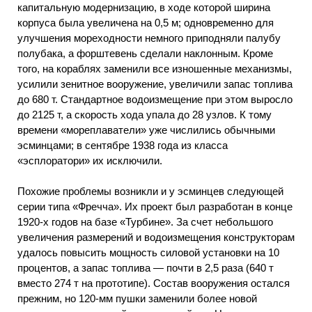
капитальную модернизацию, в ходе которой ширина
корпуса была увеличена на 0,5 м; одновременно для
улучшения мореходности немного приподняли палубу
полубака, а форштевень сделали наклонным. Кроме
того, на кораблях заменили все изношенные механизмы,
усилили зенитное вооружение, увеличили запас топлива
до 680 т. Стандартное водоизмещение при этом выросло
до 2125 т, а скорость хода упала до 28 узлов. К тому
времени «мореплаватели» уже числились обычными
эсминцами; в сентябре 1938 года из класса
«эсплоратори» их исключили.
Похожие проблемы возникли и у эсминцев следующей
серии типа «Фречча». Их проект был разработан в конце
1920-х годов на базе «Турбине». За счет небольшого
увеличения размерений и водоизмещения конструкторам
удалось повысить мощность силовой установки на 10
процентов, а запас топлива — почти в 2,5 раза (640 т
вместо 274 т на прототипе). Состав вооружения остался
прежним, но 120-мм пушки заменили более новой