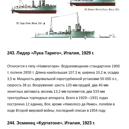
243. Лидер «Лука Тариго», Италия, 1929 г.
Относится к типу «Навигатори». Водоизмещение стандартное 1900
т, полное 2650 т. Длина наибольшая 107,3 м, ширина 10,2 м, осадка
3,5 м. Мощность двухвальной паротурбинной установки 50 000 л.с.,
скорость 38 уз. Вооружение: шесть 120-мм орудий, два 40-мм
зенитных автомата, восемь 13,2-мм пулеметов, два 533-мм
трехтрубных торпедных аппарата. Всего в 1929—1931 годах
построено 12 единиц. Все, кроме «Николосо да Рекко», погибли в
ходе Второй мировой войны; последний списан в 1954 году.
244. Эсминец «Куртатоне», Италия, 1923 г.