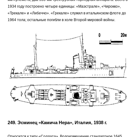
1934 году построено четыре единицы: «Маэстрале», «Чирокко»,
«Трекале» и «Либеччо». «Грекале» служил в итальянском флоте до
1964 тола; остальные погибли в холе Второй мировой войны.
249. Эсминец «Камича Нера», Италия, 1938 г.
Относится к типу «Солдата». Водоизмещение стандартное 1645.