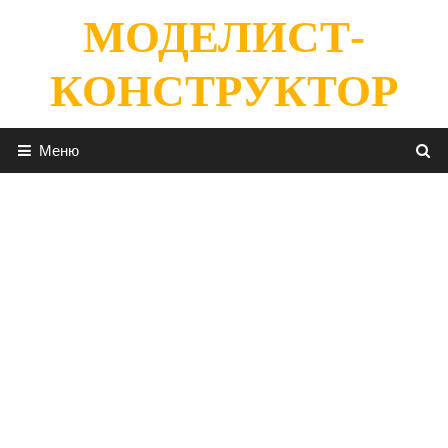
Перейти
МОДЕЛИСТ-
к
содержимому
КОНСТРУКТОР
Меню