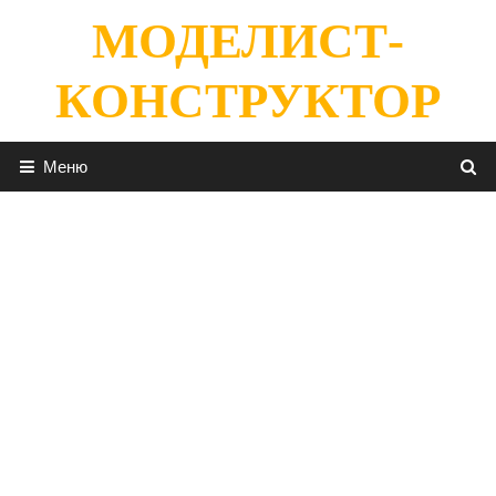
Перейти
МОДЕЛИСТ-
к
содержимому
КОНСТРУКТОР
Меню