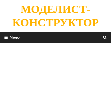
Перейти
МОДЕЛИСТ-
к
содержимому
КОНСТРУКТОР
Меню