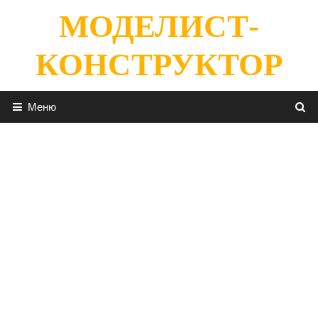
Перейти
МОДЕЛИСТ-
к
содержимому
КОНСТРУКТОР
Меню