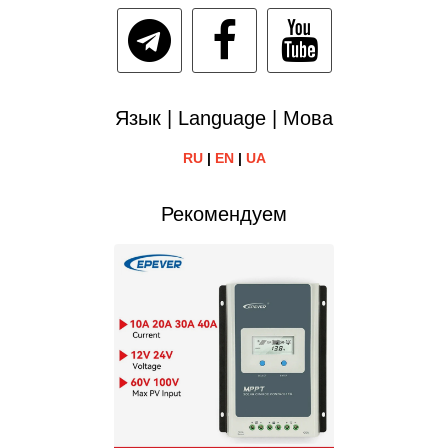
Язык | Language | Мова
RU
|
EN
|
UA
Рекомендуем