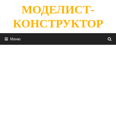
Перейти
МОДЕЛИСТ-
к
содержимому
КОНСТРУКТОР
Меню