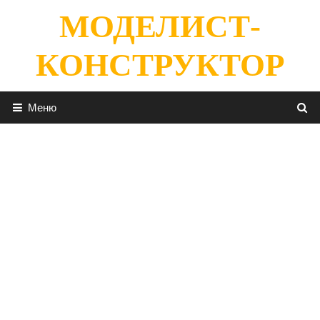
Перейти
МОДЕЛИСТ-
к
содержимому
КОНСТРУКТОР
Меню