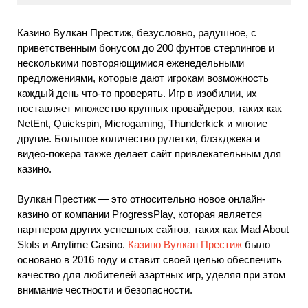
Казино Вулкан Престиж, безусловно, радушное, с
приветственным бонусом до 200 фунтов стерлингов и
несколькими повторяющимися еженедельными
предложениями, которые дают игрокам возможность
каждый день что-то проверять. Игр в изобилии, их
поставляет множество крупных провайдеров, таких как
NetEnt, Quickspin, Microgaming, Thunderkick и многие
другие. Большое количество рулетки, блэкджека и
видео-покера также делает сайт привлекательным для
казино.
Вулкан Престиж — это относительно новое онлайн-
казино от компании ProgressPlay, которая является
партнером других успешных сайтов, таких как Mad About
Slots и Anytime Casino.
Казино Вулкан Престиж
было
основано в 2016 году и ставит своей целью обеспечить
качество для любителей азартных игр, уделяя при этом
внимание честности и безопасности.