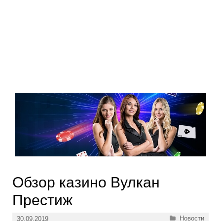
Обзор казино Вулкан
Престиж
Рубрики
Новости
30.09.2019