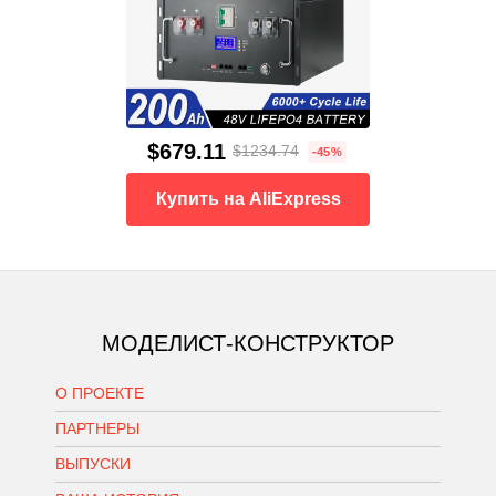
$679.11
$1234.74
-45%
Купить на AliExpress
МОДЕЛИСТ-КОНСТРУКТОР
О ПРОЕКТЕ
ПАРТНЕРЫ
ВЫПУСКИ