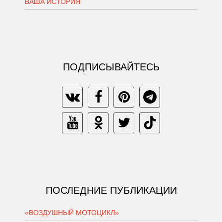
ВАША ИСТОРИЯ
ПОДПИСЫВАЙТЕСЬ
ПОСЛЕДНИЕ ПУБЛИКАЦИИ
«ВОЗДУШНЫЙ МОТОЦИКЛ»